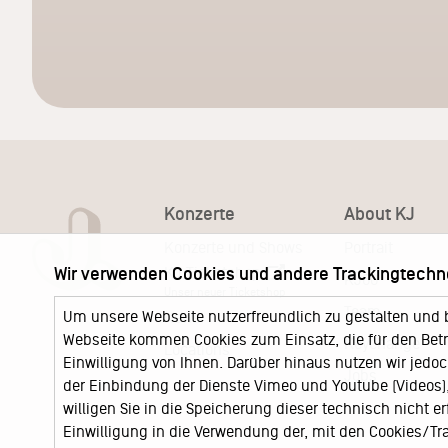
Konzerte
About KJ
Konzerte und Shows
Portrait
Wir verwenden Cookies und andere Trackingtechn
KJ Ticketshop
KJ60
Unser neuer Ticketshop
Team
Um unsere Webseite nutzerfreundlich zu gestalten und 
News
Webseite kommen Cookies zum Einsatz, die für den Betri
Keychange
Locations
Einwilligung von Ihnen. Darüber hinaus nutzen wir jedoc
Jobs
der Einbindung der Dienste Vimeo und Youtube (Videos), 
willigen Sie in die Speicherung dieser technisch nicht e
Einwilligung in die Verwendung der, mit den Cookies/T