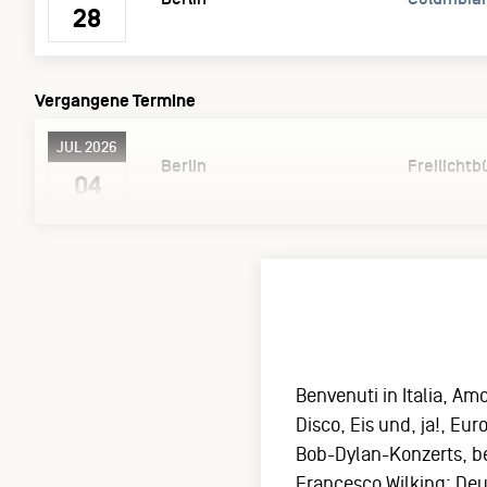
28
Vergangene Termine
JUL 2026
Berlin
Freilicht
04
Benvenuti in Italia, Am
Disco, Eis und, ja!, Eu
Bob-Dylan-Konzerts, b
Francesco Wilking: Deu