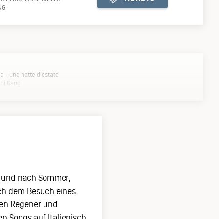
NG
KJ TICKETSHOP
io - una notte d'estate
chi Gang
ert und nach Sommer,
nach dem Besuch eines
ven Regener und
n Songs auf Italienisch