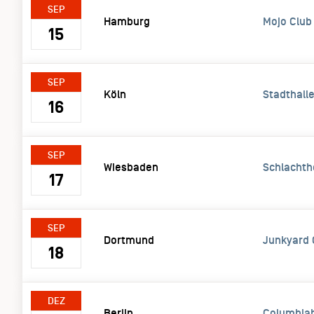
SEP
Hamburg
Mojo Club
15
SEP
Köln
Stadthall
16
SEP
Wiesbaden
Schlachth
17
SEP
Dortmund
Junkyard 
18
DEZ
Berlin
Columbiah