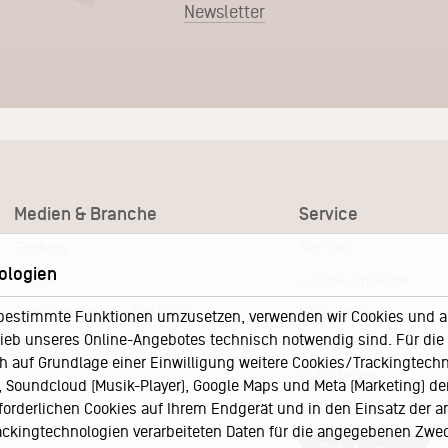
Newsletter
Medien & Branche
Service
Booking
Kontakt
ologien
Presse
Leichte Sprache
Pressematerial – Festivals
FAQ / Hilfe
bestimmte Funktionen umzusetzen, verwenden wir Cookies und and
eb unseres Online-Angebotes technisch notwendig sind. Für die A
Akkreditierungsformular – Festivals
Ticketshop Hamburg
h auf Grundlage einer Einwilligung weitere Cookies/Trackingtechno
Gutscheine
Soundcloud (Musik-Player), Google Maps und Meta (Marketing) der 
Callback-Service
rforderlichen Cookies auf Ihrem Endgerät und in den Einsatz der a
rackingtechnologien verarbeiteten Daten für die angegebenen Zwe