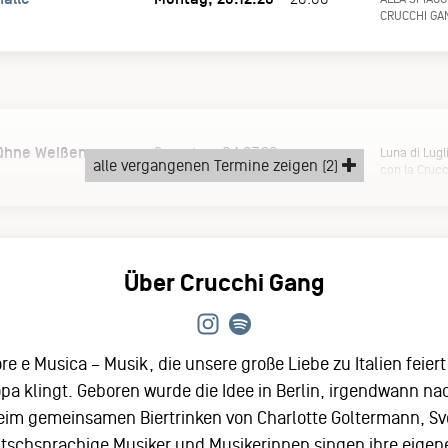
CRUCCHI GA
bühne Weißensee
Samstag, 04.07.26
Luna di Lugl
alle vergangenen Termine zeigen (2)
con la Cruc
Über Crucchi Gang
ore e Musica – Musik, die unsere große Liebe zu Italien fei
ropa klingt. Geboren wurde die Idee in Berlin, irgendwann 
eim gemeinsamen Biertrinken von Charlotte Goltermann, S
tschsprachige Musiker und Musikerinnen singen ihre eigene