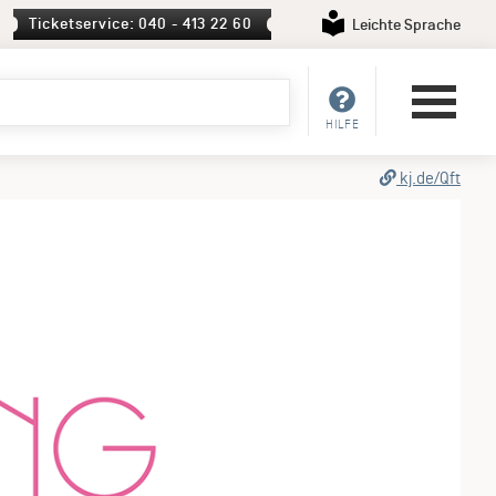
Ticketservice: 040 - 413 22 60
Leichte Sprache
HILFE
kj.de/Qft