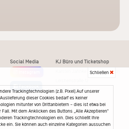
Social Media
KJ Büro und Ticketshop
Karsten Jahnke Konzertdirektion
Instagram
Schließen
Lerchenstraße 12
Facebook
22767 Hamburg
ere Trackingtechnologien (z.B. Pixel).Auf unserer
uslieferung dieser Cookies bedarf es keiner
logien mitunter von Drittanbietern – dies ist etwa bei
Fall. Mit dem Anklicken des Buttons „Alle Akzeptieren“
nderen Trackingtechnologien ein. Dies schließt Ihre
cke ein. Sie können auch einzelne Kategorien aussuchen