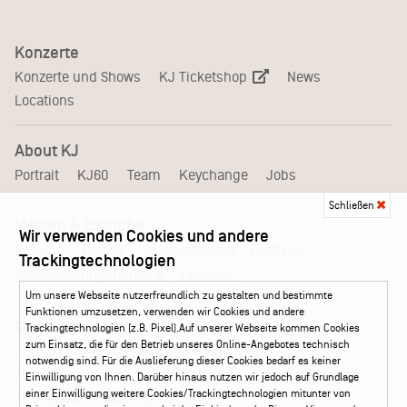
Konzerte
KJ Ticketshop
Konzerte und Shows
News
Locations
About KJ
Portrait
KJ60
Team
Keychange
Jobs
Schließen
Medien & Branche
Wir verwenden Cookies und andere
Pressematerial – Festivals
Booking
Presse
Trackingtechnologien
Akkreditierungsformular – Festivals
Um unsere Webseite nutzerfreundlich zu gestalten und bestimmte
Funktionen umzusetzen, verwenden wir Cookies und andere
Service
Trackingtechnologien (z.B. Pixel).Auf unserer Webseite kommen Cookies
zum Einsatz, die für den Betrieb unseres Online-Angebotes technisch
Kontakt
Leichte Sprache
FAQ / Hilfe
notwendig sind. Für die Auslieferung dieser Cookies bedarf es keiner
Ticketshop Hamburg
Gutscheine
Callback-Service
Einwilligung von Ihnen. Darüber hinaus nutzen wir jedoch auf Grundlage
einer Einwilligung weitere Cookies/Trackingtechnologien mitunter von
Ticketservice
040 - 413 22 60