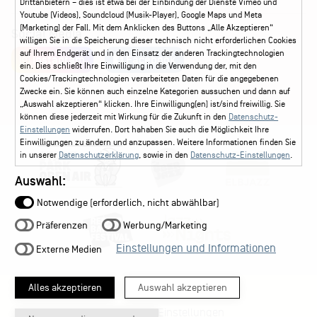
Drittanbietern – dies ist etwa bei der Einbindung der Dienste Vimeo und
Youtube (Videos), Soundcloud (Musik-Player), Google Maps und Meta
(Marketing) der Fall. Mit dem Anklicken des Buttons „Alle Akzeptieren“
Social Media
willigen Sie in die Speicherung dieser technisch nicht erforderlichen Cookies
auf Ihrem Endgerät und in den Einsatz der anderen Trackingtechnologien
Instagram
Facebook
ein. Dies schließt Ihre Einwilligung in die Verwendung der, mit den
Cookies/Trackingtechnologien verarbeiteten Daten für die angegebenen
Zwecke ein. Sie können auch einzelne Kategorien aussuchen und dann auf
„Auswahl akzeptieren“ klicken. Ihre Einwilligung(en) ist/sind freiwillig. Sie
können diese jederzeit mit Wirkung für die Zukunft in den
Datenschutz-
Einstellungen
widerrufen. Dort hahaben Sie auch die Möglichkeit Ihre
Einwilligungen zu ändern und anzupassen. Weitere Informationen finden Sie
in unserer
Datenschutzerklärung
, sowie in den
Datenschutz-Einstellungen
.
Auswahl:
Notwendige (erforderlich, nicht abwählbar)
Präferenzen
Werbung/Marketing
Einstellungen und Informationen
Externe Medien
Alles akzeptieren
Auswahl akzeptieren
Datenschutz-Einstellungen