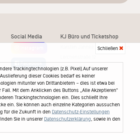
Social Media
KJ Büro und Ticketshop
Karsten Jahnke Konzertdirektion
Instagram
Schließen
Lerchenstraße 12
Facebook
22767 Hamburg
ere Trackingtechnologien (z.B. Pixel).Auf unserer
uslieferung dieser Cookies bedarf es keiner
logien mitunter von Drittanbietern – dies ist etwa bei
Fall. Mit dem Anklicken des Buttons „Alle Akzeptieren“
nderen Trackingtechnologien ein. Dies schließt Ihre
cke ein. Sie können auch einzelne Kategorien aussuchen
ng für die Zukunft in den
Datenschutz-Einstellungen
finden Sie in unserer
Datenschutzerklärung
, sowie in den