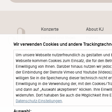
Konzerte
About KJ
Konzerte und Shows
Portrait
KJ Ticketshop
Wir verwenden Cookies und andere Trackingtechn
KJ60
Unser neuer Ticketshop
Team
Um unsere Webseite nutzerfreundlich zu gestalten und 
News
Webseite kommen Cookies zum Einsatz, die für den Betri
Keychange
Locations
Einwilligung von Ihnen. Darüber hinaus nutzen wir jedoc
Jobs
der Einbindung der Dienste Vimeo und Youtube (Videos), 
willigen Sie in die Speicherung dieser technisch nicht e
Einwilligung in die Verwendung der, mit den Cookies/T
und dann auf „Auswahl akzeptieren“ klicken. Ihre Einwilli
widerrufen. Dort hahaben Sie auch die Möglichkeit Ihre
Datenschutz-Einstellungen
.
Auswahl: