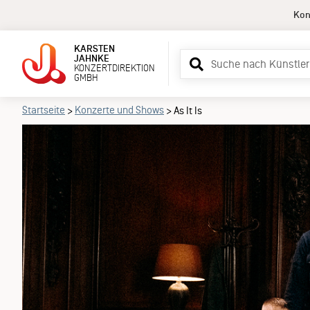
Kon
KARSTEN
Suchbegriff
JAHNKE
KONZERTDIREKTION
eingeben
GMBH
Startseite
Konzerte und Shows
>
>
As It Is