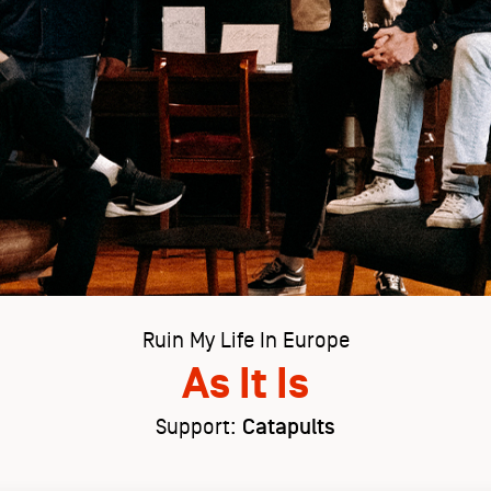
Ruin My Life In Europe
As It Is
Support:
Catapults