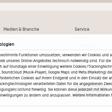
Medien & Branche
Service
Booking
Kontakt
ologien
Presse
Leichte Sprache
Pressematerial – Festivals
FAQ / Hilfe
bestimmte Funktionen umzusetzen, verwenden wir Cookies und and
eb unseres Online-Angebotes technisch notwendig sind. Für die A
Akkreditierungsformular – Festivals
Ticketshop Hamburg
h auf Grundlage einer Einwilligung weitere Cookies/Trackingtechno
Gutscheine
Soundcloud (Musik-Player), Google Maps und Meta (Marketing) der 
Callback-Service
rforderlichen Cookies auf Ihrem Endgerät und in den Einsatz der a
rackingtechnologien verarbeiteten Daten für die angegebenen Zwe
Ticketservice
gung(en) ist/sind freiwillig. Sie können diese jederzeit mit Wirku
040 - 413 22 60
 Einwilligungen zu ändern und anzupassen. Weitere Informationen 