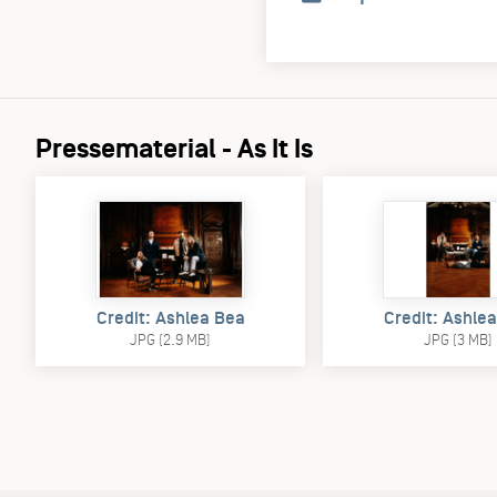
Pressematerial - As It Is
Credit: Ashlea Bea
Credit: Ashle
JPG (2.9 MB)
JPG (3 MB)