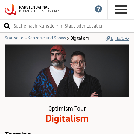
KARSTEN
JAHNKE
KONZERTDIREKTION
GMBH
Suchbegriff
eingeben
Startseite
Konzerte und Shows
>
>
Digitalism
kj.de/QHz
Optimism Tour
Digitalism