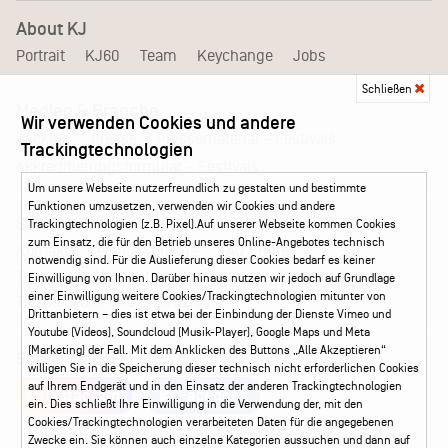
About KJ
Portrait
KJ60
Team
Keychange
Jobs
Schließen
Medien & Branche
Wir verwenden Cookies und andere
Pressematerial – Festivals
Booking
Presse
Trackingtechnologien
Akkreditierungsformular – Festivals
Um unsere Webseite nutzerfreundlich zu gestalten und bestimmte
Funktionen umzusetzen, verwenden wir Cookies und andere
Service
Trackingtechnologien (z.B. Pixel).Auf unserer Webseite kommen Cookies
zum Einsatz, die für den Betrieb unseres Online-Angebotes technisch
Kontakt
Leichte Sprache
FAQ / Hilfe
notwendig sind. Für die Auslieferung dieser Cookies bedarf es keiner
Ticketshop Hamburg
Gutscheine
Callback-Service
Einwilligung von Ihnen. Darüber hinaus nutzen wir jedoch auf Grundlage
einer Einwilligung weitere Cookies/Trackingtechnologien mitunter von
Ticketservice
040 - 413 22 60
Drittanbietern – dies ist etwa bei der Einbindung der Dienste Vimeo und
Youtube (Videos), Soundcloud (Musik-Player), Google Maps und Meta
(Marketing) der Fall. Mit dem Anklicken des Buttons „Alle Akzeptieren“
Social Media
willigen Sie in die Speicherung dieser technisch nicht erforderlichen Cookies
auf Ihrem Endgerät und in den Einsatz der anderen Trackingtechnologien
Instagram
Facebook
ein. Dies schließt Ihre Einwilligung in die Verwendung der, mit den
Cookies/Trackingtechnologien verarbeiteten Daten für die angegebenen
Zwecke ein. Sie können auch einzelne Kategorien aussuchen und dann auf