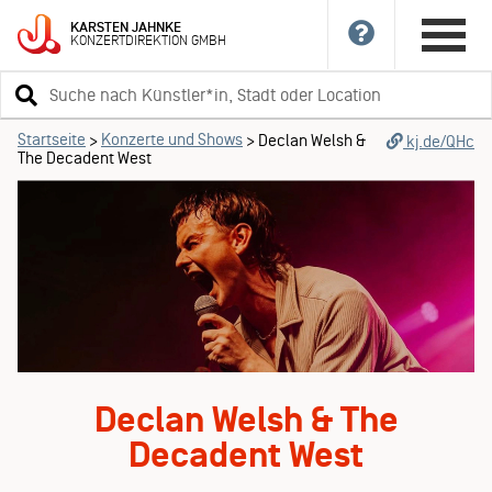
KARSTEN
JAHNKE
KONZERTDIREKTION
GMBH
Suchbegriff
eingeben
Startseite
Konzerte und Shows
>
>
Declan Welsh &
kj.de/QHc
The Decadent West
Declan Welsh & The
Decadent West