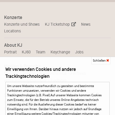
Konzerte
KJ Ticketshop
Konzerte und Shows
News
Locations
About KJ
Portrait
KJ60
Team
Keychange
Jobs
Schließen
Medien & Branche
Wir verwenden Cookies und andere
Pressematerial – Festivals
Booking
Presse
Trackingtechnologien
Akkreditierungsformular – Festivals
Um unsere Webseite nutzerfreundlich zu gestalten und bestimmte
Funktionen umzusetzen, verwenden wir Cookies und andere
Service
Trackingtechnologien (z.B. Pixel).Auf unserer Webseite kommen Cookies
zum Einsatz, die für den Betrieb unseres Online-Angebotes technisch
Kontakt
Leichte Sprache
FAQ / Hilfe
notwendig sind. Für die Auslieferung dieser Cookies bedarf es keiner
Ticketshop Hamburg
Gutscheine
Callback-Service
Einwilligung von Ihnen. Darüber hinaus nutzen wir jedoch auf Grundlage
einer Einwilligung weitere Cookies/Trackingtechnologien mitunter von