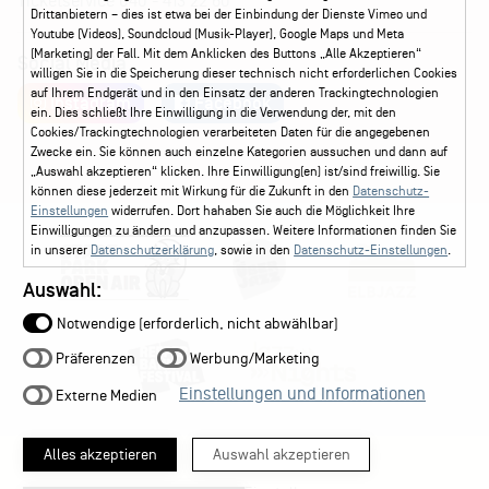
Ticketservice
040 - 413 22 60
Drittanbietern – dies ist etwa bei der Einbindung der Dienste Vimeo und
Youtube (Videos), Soundcloud (Musik-Player), Google Maps und Meta
(Marketing) der Fall. Mit dem Anklicken des Buttons „Alle Akzeptieren“
Social Media
willigen Sie in die Speicherung dieser technisch nicht erforderlichen Cookies
auf Ihrem Endgerät und in den Einsatz der anderen Trackingtechnologien
Instagram
Facebook
ein. Dies schließt Ihre Einwilligung in die Verwendung der, mit den
Cookies/Trackingtechnologien verarbeiteten Daten für die angegebenen
Zwecke ein. Sie können auch einzelne Kategorien aussuchen und dann auf
„Auswahl akzeptieren“ klicken. Ihre Einwilligung(en) ist/sind freiwillig. Sie
können diese jederzeit mit Wirkung für die Zukunft in den
Datenschutz-
Einstellungen
widerrufen. Dort hahaben Sie auch die Möglichkeit Ihre
Einwilligungen zu ändern und anzupassen. Weitere Informationen finden Sie
in unserer
Datenschutzerklärung
, sowie in den
Datenschutz-Einstellungen
.
Auswahl:
Notwendige (erforderlich, nicht abwählbar)
Präferenzen
Werbung/Marketing
Einstellungen und Informationen
Externe Medien
Alles akzeptieren
Auswahl akzeptieren