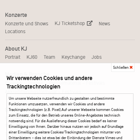
Konzerte
KJ Ticketshop
Konzerte und Shows
News
Locations
About KJ
Portrait
KJ60
Team
Keychange
Jobs
Schließen
Medien & Branche
Wir verwenden Cookies und andere
Pressematerial – Festivals
Booking
Presse
Trackingtechnologien
Akkreditierungsformular – Festivals
Um unsere Webseite nutzerfreundlich zu gestalten und bestimmte
Funktionen umzusetzen, verwenden wir Cookies und andere
Service
Trackingtechnologien (z.B. Pixel).Auf unserer Webseite kommen Cookies
zum Einsatz, die für den Betrieb unseres Online-Angebotes technisch
Kontakt
Leichte Sprache
FAQ / Hilfe
notwendig sind. Für die Auslieferung dieser Cookies bedarf es keiner
Ticketshop Hamburg
Gutscheine
Callback-Service
Einwilligung von Ihnen. Darüber hinaus nutzen wir jedoch auf Grundlage
einer Einwilligung weitere Cookies/Trackingtechnologien mitunter von
Ticketservice
040 - 413 22 60
Drittanbietern – dies ist etwa bei der Einbindung der Dienste Vimeo und