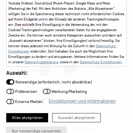
Youtube (Videos), Soundcloud (Musik-Player), Google Maps und Meta
(Marketing) der Fall. Mit dem Anklicken des Buttons „Alle Akzeptieren“
Social Media
willigen Sie in die Speicherung dieser technisch nicht erforderlichen Cookies
auf Ihrem Endgerät und in den Einsatz der anderen Trackingtechnologien
Instagram
Facebook
ein. Dies schließt Ihre Einwilligung in die Verwendung der, mit den
Cookies/Trackingtechnologien verarbeiteten Daten für die angegebenen
Zwecke ein. Sie können auch einzelne Kategorien aussuchen und dann auf
„Auswahl akzeptieren“ klicken. Ihre Einwilligung(en) ist/sind freiwillig. Sie
können diese jederzeit mit Wirkung für die Zukunft in den
Datenschutz-
Einstellungen
widerrufen. Dort hahaben Sie auch die Möglichkeit Ihre
Einwilligungen zu ändern und anzupassen. Weitere Informationen finden Sie
in unserer
Datenschutzerklärung
, sowie in den
Datenschutz-Einstellungen
.
Auswahl:
Notwendige (erforderlich, nicht abwählbar)
Präferenzen
Werbung/Marketing
Einstellungen und Informationen
Externe Medien
Alles akzeptieren
Auswahl akzeptieren
Datenschutz-Einstellungen
Nur notwendige verwenden