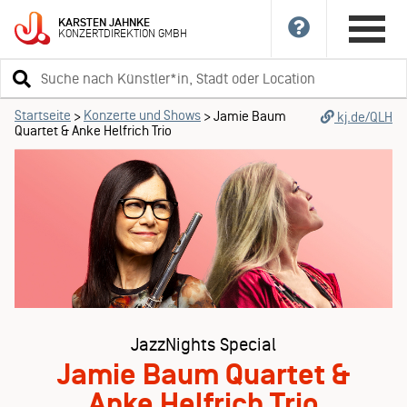
KARSTEN
JAHNKE
KONZERTDIREKTION
GMBH
Suchbegriff
eingeben
Startseite
Konzerte und Shows
>
>
Jamie Baum
kj.de/QLH
Quartet & Anke Helfrich Trio
JazzNights Special
Jamie Baum Quartet &
Anke Helfrich Trio