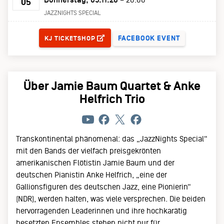
05
JAZZNIGHTS SPECIAL
TICKETS
FACEBOOK EVENT
KJ TICKETSHOP
Über Jamie Baum Quartet & Anke
Helfrich Trio
Transkontinental phänomenal: das „JazzNights Special“
mit den Bands der vielfach preisgekrönten
amerikanischen Flötistin Jamie Baum und der
deutschen Pianistin Anke Helfrich, „eine der
Gallionsfiguren des deutschen Jazz, eine Pionierin“
(NDR), werden halten, was viele versprechen. Die beiden
hervorragenden Leaderinnen und ihre hochkarätig
besetzten Ensembles stehen nicht nur für