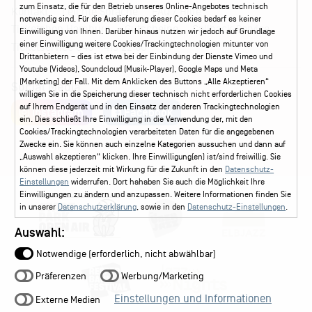
zum Einsatz, die für den Betrieb unseres Online-Angebotes technisch
Kontakt
Leichte Sprache
FAQ / Hilfe
notwendig sind. Für die Auslieferung dieser Cookies bedarf es keiner
Ticketshop Hamburg
Gutscheine
Callback-Service
Einwilligung von Ihnen. Darüber hinaus nutzen wir jedoch auf Grundlage
einer Einwilligung weitere Cookies/Trackingtechnologien mitunter von
Ticketservice
040 - 413 22 60
Drittanbietern – dies ist etwa bei der Einbindung der Dienste Vimeo und
Youtube (Videos), Soundcloud (Musik-Player), Google Maps und Meta
(Marketing) der Fall. Mit dem Anklicken des Buttons „Alle Akzeptieren“
Social Media
willigen Sie in die Speicherung dieser technisch nicht erforderlichen Cookies
auf Ihrem Endgerät und in den Einsatz der anderen Trackingtechnologien
Instagram
Facebook
ein. Dies schließt Ihre Einwilligung in die Verwendung der, mit den
Cookies/Trackingtechnologien verarbeiteten Daten für die angegebenen
Zwecke ein. Sie können auch einzelne Kategorien aussuchen und dann auf
„Auswahl akzeptieren“ klicken. Ihre Einwilligung(en) ist/sind freiwillig. Sie
können diese jederzeit mit Wirkung für die Zukunft in den
Datenschutz-
Einstellungen
widerrufen. Dort hahaben Sie auch die Möglichkeit Ihre
Einwilligungen zu ändern und anzupassen. Weitere Informationen finden Sie
in unserer
Datenschutzerklärung
, sowie in den
Datenschutz-Einstellungen
.
Auswahl:
Notwendige (erforderlich, nicht abwählbar)
Präferenzen
Werbung/Marketing
Einstellungen und Informationen
Externe Medien