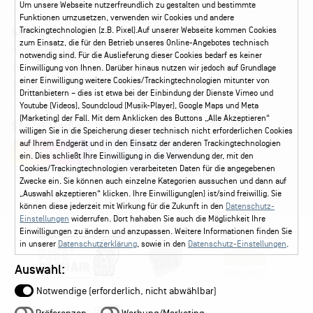
Um unsere Webseite nutzerfreundlich zu gestalten und bestimmte
Funktionen umzusetzen, verwenden wir Cookies und andere
Service
Trackingtechnologien (z.B. Pixel).Auf unserer Webseite kommen Cookies
zum Einsatz, die für den Betrieb unseres Online-Angebotes technisch
Kontakt
Leichte Sprache
FAQ / Hilfe
notwendig sind. Für die Auslieferung dieser Cookies bedarf es keiner
Ticketshop Hamburg
Gutscheine
Callback-Service
Einwilligung von Ihnen. Darüber hinaus nutzen wir jedoch auf Grundlage
einer Einwilligung weitere Cookies/Trackingtechnologien mitunter von
Ticketservice
040 - 413 22 60
Drittanbietern – dies ist etwa bei der Einbindung der Dienste Vimeo und
Youtube (Videos), Soundcloud (Musik-Player), Google Maps und Meta
(Marketing) der Fall. Mit dem Anklicken des Buttons „Alle Akzeptieren“
Social Media
willigen Sie in die Speicherung dieser technisch nicht erforderlichen Cookies
auf Ihrem Endgerät und in den Einsatz der anderen Trackingtechnologien
Instagram
Facebook
ein. Dies schließt Ihre Einwilligung in die Verwendung der, mit den
Cookies/Trackingtechnologien verarbeiteten Daten für die angegebenen
Zwecke ein. Sie können auch einzelne Kategorien aussuchen und dann auf
„Auswahl akzeptieren“ klicken. Ihre Einwilligung(en) ist/sind freiwillig. Sie
können diese jederzeit mit Wirkung für die Zukunft in den
Datenschutz-
Einstellungen
widerrufen. Dort hahaben Sie auch die Möglichkeit Ihre
Einwilligungen zu ändern und anzupassen. Weitere Informationen finden Sie
in unserer
Datenschutzerklärung
, sowie in den
Datenschutz-Einstellungen
.
Auswahl:
Notwendige (erforderlich, nicht abwählbar)