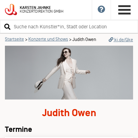
KARSTEN
JAHNKE
KONZERTDIREKTION
GMBH
Suchbegriff
eingeben
Startseite
Konzerte und Shows
>
>
Judith Owen
kj.de/Qke
Judith Owen
Termine