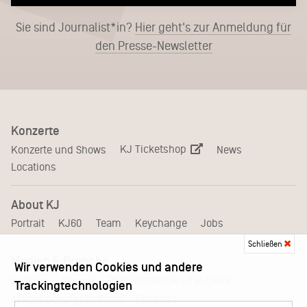
Sie sind Journalist*in?
Hier geht's zur Anmeldung für
den Presse-Newsletter
Konzerte
KJ Ticketshop
Konzerte und Shows
News
Locations
About KJ
Portrait
KJ60
Team
Keychange
Jobs
Schließen
Medien & Branche
Wir verwenden Cookies und andere
Pressematerial – Festivals
Booking
Presse
Trackingtechnologien
Akkreditierungsformular – Festivals