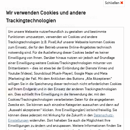
Schließen
Medien & Branche
Wir verwenden Cookies und andere
Pressematerial – Festivals
Booking
Presse
Trackingtechnologien
Akkreditierungsformular – Festivals
Um unsere Webseite nutzerfreundlich zu gestalten und bestimmte
Funktionen umzusetzen, verwenden wir Cookies und andere
Service
Trackingtechnologien (z.B. Pixel).Auf unserer Webseite kommen Cookies
zum Einsatz, die für den Betrieb unseres Online-Angebotes technisch
Kontakt
Leichte Sprache
FAQ / Hilfe
notwendig sind. Für die Auslieferung dieser Cookies bedarf es keiner
Ticketshop Hamburg
Gutscheine
Callback-Service
Einwilligung von Ihnen. Darüber hinaus nutzen wir jedoch auf Grundlage
einer Einwilligung weitere Cookies/Trackingtechnologien mitunter von
Ticketservice
040 - 413 22 60
Drittanbietern – dies ist etwa bei der Einbindung der Dienste Vimeo und
Youtube (Videos), Soundcloud (Musik-Player), Google Maps und Meta
(Marketing) der Fall. Mit dem Anklicken des Buttons „Alle Akzeptieren“
Social Media
willigen Sie in die Speicherung dieser technisch nicht erforderlichen Cookies
auf Ihrem Endgerät und in den Einsatz der anderen Trackingtechnologien
Instagram
Facebook
ein. Dies schließt Ihre Einwilligung in die Verwendung der, mit den
Cookies/Trackingtechnologien verarbeiteten Daten für die angegebenen
Zwecke ein. Sie können auch einzelne Kategorien aussuchen und dann auf
„Auswahl akzeptieren“ klicken. Ihre Einwilligung(en) ist/sind freiwillig. Sie
können diese jederzeit mit Wirkung für die Zukunft in den
Datenschutz-
Einstellungen
widerrufen. Dort hahaben Sie auch die Möglichkeit Ihre
Einwilligungen zu ändern und anzupassen. Weitere Informationen finden Sie