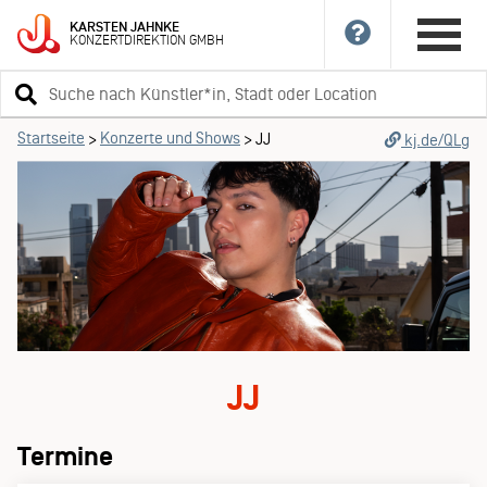
KARSTEN
JAHNKE
KONZERTDIREKTION
GMBH
Suchbegriff
eingeben
Startseite
Konzerte und Shows
>
>
JJ
kj.de/QLg
JJ
Termine