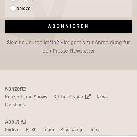
beides
ABONNIEREN
Sie sind Journalist*in?
Hier geht's zur Anmeldung für
den Presse-Newsletter
Konzerte
KJ Ticketshop
Konzerte und Shows
News
Locations
About KJ
Portrait
KJ60
Team
Keychange
Jobs