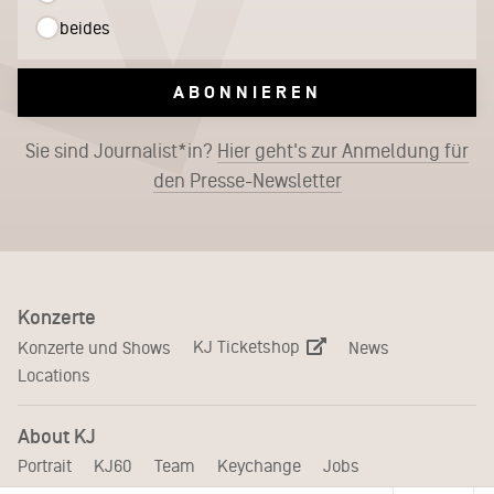
beides
ABONNIEREN
Sie sind Journalist*in?
Hier geht's zur Anmeldung für
den Presse-Newsletter
Konzerte
KJ Ticketshop
Konzerte und Shows
News
Locations
About KJ
Portrait
KJ60
Team
Keychange
Jobs