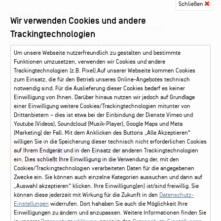
Schließen
Medien & Branche
Wir verwenden Cookies und andere
Pressematerial – Festivals
Booking
Presse
Trackingtechnologien
Akkreditierungsformular – Festivals
Um unsere Webseite nutzerfreundlich zu gestalten und bestimmte
Funktionen umzusetzen, verwenden wir Cookies und andere
Service
Trackingtechnologien (z.B. Pixel).Auf unserer Webseite kommen Cookies
zum Einsatz, die für den Betrieb unseres Online-Angebotes technisch
Kontakt
Leichte Sprache
FAQ / Hilfe
notwendig sind. Für die Auslieferung dieser Cookies bedarf es keiner
Ticketshop Hamburg
Gutscheine
Callback-Service
Einwilligung von Ihnen. Darüber hinaus nutzen wir jedoch auf Grundlage
einer Einwilligung weitere Cookies/Trackingtechnologien mitunter von
Ticketservice
040 - 413 22 60
Drittanbietern – dies ist etwa bei der Einbindung der Dienste Vimeo und
Youtube (Videos), Soundcloud (Musik-Player), Google Maps und Meta
(Marketing) der Fall. Mit dem Anklicken des Buttons „Alle Akzeptieren“
Social Media
willigen Sie in die Speicherung dieser technisch nicht erforderlichen Cookies
auf Ihrem Endgerät und in den Einsatz der anderen Trackingtechnologien
Instagram
Facebook
ein. Dies schließt Ihre Einwilligung in die Verwendung der, mit den
Cookies/Trackingtechnologien verarbeiteten Daten für die angegebenen
Zwecke ein. Sie können auch einzelne Kategorien aussuchen und dann auf
„Auswahl akzeptieren“ klicken. Ihre Einwilligung(en) ist/sind freiwillig. Sie
können diese jederzeit mit Wirkung für die Zukunft in den
Datenschutz-
Einstellungen
widerrufen. Dort hahaben Sie auch die Möglichkeit Ihre
Einwilligungen zu ändern und anzupassen. Weitere Informationen finden Sie