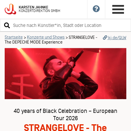
KARSTEN
JAHNKE
KONZERTDIREKTION
GMBH
Suchbegriff
eingeben
Startseite
Konzerte und Shows
>
>
STRANGELOVE -
kj.de/QLW
The DEPECHE MODE Experience
40 years of Black Celebration – European
Tour 2026
STRANGELOVE - The