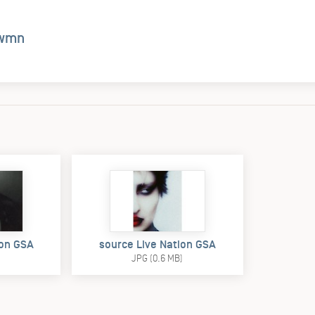
wmn
ion GSA
source Live Nation GSA
)
JPG (0.6 MB)