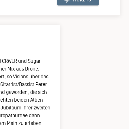
KJ TICKETSHOP
GHTCRWLR und Sugar
her Mix aus Drone,
rt, so Visions über das
tarrist/Bassist Peter
and geworden, die sich
lichten beiden Alben
 Jubiläum ihrer zweiten
Europatournee dann
am Main zu erleben