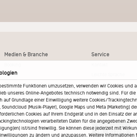
Medien & Branche
Service
Booking
Kontakt
ologien
Presse
Leichte Sprache
Pressematerial – Festivals
FAQ / Hilfe
bestimmte Funktionen umzusetzen, verwenden wir Cookies und and
eb unseres Online-Angebotes technisch notwendig sind. Für die A
Akkreditierungsformular – Festivals
Ticketshop Hamburg
h auf Grundlage einer Einwilligung weitere Cookies/Trackingtechno
Gutscheine
Soundcloud (Musik-Player), Google Maps und Meta (Marketing) der 
Callback-Service
rforderlichen Cookies auf Ihrem Endgerät und in den Einsatz der a
rackingtechnologien verarbeiteten Daten für die angegebenen Zwe
Ticketservice
gung(en) ist/sind freiwillig. Sie können diese jederzeit mit Wirku
040 - 413 22 60
 Einwilligungen zu ändern und anzupassen. Weitere Informationen 