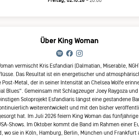
Freitag, 02.10.26
– 20:00
Über King Woman
Woman vermischt Kris Esfandiari (Dalmatian, Miserable, N
flüsse. Das Resultat ist ein energetischer und atmosphärisc
ost-Metal, der in seiner Intensität an Chelsea Wolfe erinne
ial Blues“. Gemeinsam mit Schlagzeuger Joey Raygoza und Gi
einstigen Soloprojekt Esfandiaris längst eine gestandene B
ontinuierlich weiterentwickelt und mit den bisher veröffent
gesorgt hat. Im Juli 2026 feiern King Woman das fünfjährige
n USA-Shows. Im Oktober kommt die Band im Rahmen einer 
 wo sie in Köln, Hamburg, Berlin, München und Frankfurt 