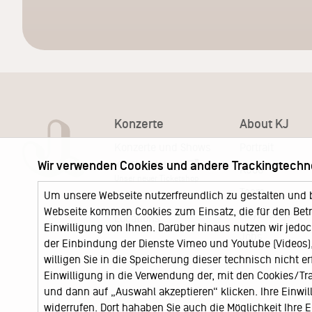
Konzerte
About KJ
Konzerte und Shows
Portrait
KJ Ticketshop
Wir verwenden Cookies und andere Trackingtechn
KJ60
Unser neuer Ticketshop
Team
Um unsere Webseite nutzerfreundlich zu gestalten und 
News
Webseite kommen Cookies zum Einsatz, die für den Betri
Keychange
Locations
Einwilligung von Ihnen. Darüber hinaus nutzen wir jedoc
Jobs
der Einbindung der Dienste Vimeo und Youtube (Videos), 
willigen Sie in die Speicherung dieser technisch nicht e
Einwilligung in die Verwendung der, mit den Cookies/T
und dann auf „Auswahl akzeptieren“ klicken. Ihre Einwilli
widerrufen. Dort hahaben Sie auch die Möglichkeit Ihre