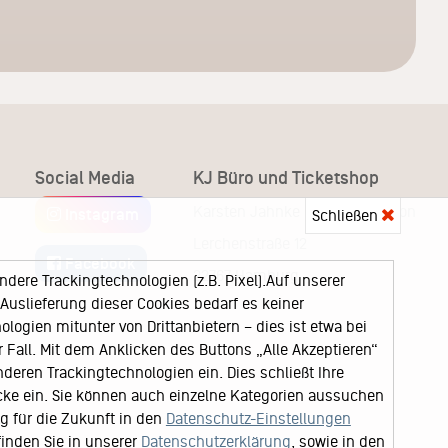
Social Media
KJ Büro und Ticketshop
Karsten Jahnke Konzertdirektion
Instagram
Schließen
Lerchenstraße 12
Facebook
22767 Hamburg
ere Trackingtechnologien (z.B. Pixel).Auf unserer
uslieferung dieser Cookies bedarf es keiner
logien mitunter von Drittanbietern – dies ist etwa bei
Fall. Mit dem Anklicken des Buttons „Alle Akzeptieren“
nderen Trackingtechnologien ein. Dies schließt Ihre
cke ein. Sie können auch einzelne Kategorien aussuchen
ng für die Zukunft in den
Datenschutz-Einstellungen
finden Sie in unserer
Datenschutzerklärung
, sowie in den