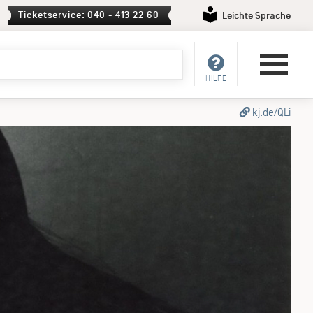
Ticketservice: 040 - 413 22 60
Leichte Sprache
HILFE
al
kj.de/QLi