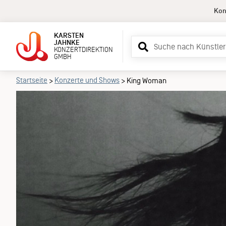
Kon
KARSTEN
Suchbegriff
JAHNKE
KONZERTDIREKTION
eingeben
GMBH
Ki
Startseite
Konzerte und Shows
>
>
King Woman