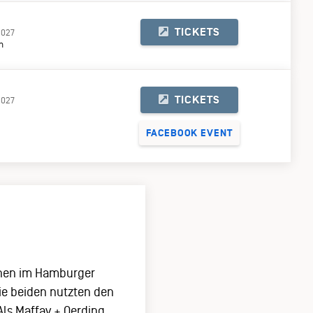
TICKETS
2027
n
TICKETS
2027
FACEBOOK EVENT
chen im Hamburger
ie beiden nutzten den
ls Maffay + Oerding