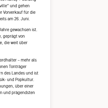
ille“ und gehen
 Vorverkauf für die
reits am 26. Juni.
 Jahre gewachsen ist.
e, geprägt von
, die weit über
ordhalter – mehr als
ionen Tonträger
rn des Landes und ist
ik- und Popkultur.
nungen, über einer
ten und prägendsten