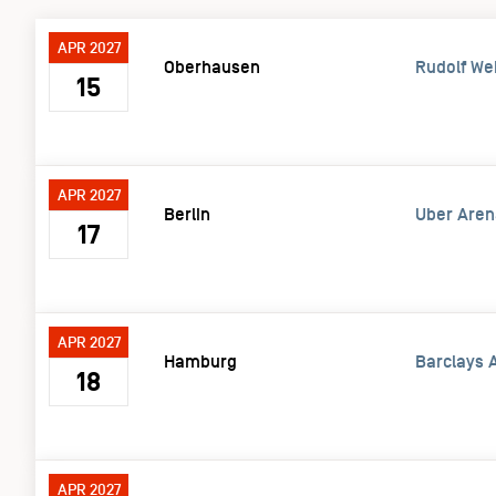
APR 2027
Oberhausen
Rudolf We
15
APR 2027
Berlin
Uber Aren
17
APR 2027
Hamburg
Barclays 
18
APR 2027