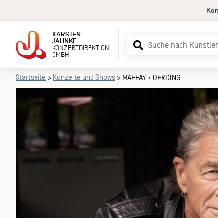
Kon
KARSTEN
Suchbegriff
JAHNKE
KONZERTDIREKTION
eingeben
GMBH
Startseite
Konzerte und Shows
>
>
MAFFAY + OERDING