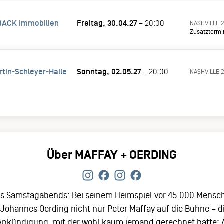
ACK Immobilien
Freitag, 30.04.27
– 20:00
NASHVILLE 
Zusatztermi
tin-Schleyer-Halle
Sonntag, 02.05.27
– 20:00
NASHVILLE 
Über MAFFAY + OERDING
des Samstagabends: Bei seinem Heimspiel vor 45.000 Mens
 Johannes Oerding nicht nur Peter Maffay auf die Bühne – d
Ankündigung, mit der wohl kaum jemand gerechnet hatte: A