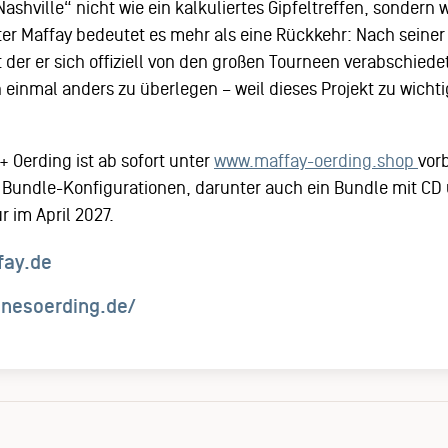
ashville“ nicht wie ein kalkuliertes Gipfeltreffen, sondern 
ter Maffay bedeutet es mehr als eine Rückkehr: Nach seiner 
 der er sich offiziell von den großen Tourneen verabschiedet 
 einmal anders zu überlegen – weil dieses Projekt zu wichti
+ Oerding ist ab sofort unter
www.maffay-oerding.shop
vorb
n Bundle-Konfigurationen, darunter auch ein Bundle mit CD u
 im April 2027.
fay.de
nnesoerding.de/