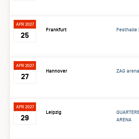
APR 2027
Frankfurt
Festhalle 
25
APR 2027
Hannover
ZAG aren
27
APR 2027
Leipzig
QUARTERB
29
ARENA