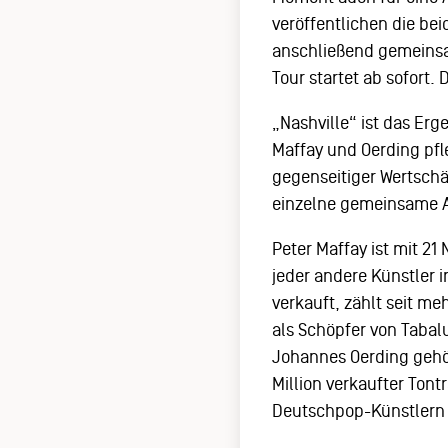
veröffentlichen die b
anschließend gemeinsam
Tour startet ab sofort. 
„Nashville“ ist das Erg
Maffay und Oerding pfl
gegenseitiger Wertschä
einzelne gemeinsame Au
Peter Maffay ist mit 2
jeder andere Künstler i
verkauft, zählt seit me
als Schöpfer von Tabal
Johannes Oerding gehö
Million verkaufter Ton
Deutschpop-Künstlern 