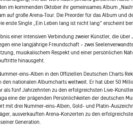
eiden im kommenden Oktober ihr gemeinsames Album „Nashv
 auf große Arena-Tour. Die Preorder für das Album und der
Die erste Single „Ein Leben lang ist nicht lang“ erscheint be
ebnis einer intensiven Verbindung zweier Künstler, die über
egen eine langjährige Freundschaft – zwei Seelenverwandt
tzung, musikalischem Respekt und einer persönlichen Nähe
ftritte hinausgeht.
1 Nummer-eins-Alben in den Offiziellen Deutschen Charts Rek
n den nationalen Albumcharts weltweit. Er hat über 50 Mill
hr als fünf Jahrzehnten zu den erfolgreichsten Live-Künstle
uga eine der prägenden Persönlichkeiten der deutschen Mus
rt mit drei Nummer-eins-Alben, Gold- und Platin-Auszeich
träger, ausverkauften Arena-Konzerten zu den erfolgreichs
seiner Generation.