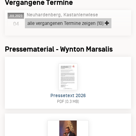
Vergangene Termine
Neuhardenberg
Kastanienwiese
JUL 2023
Dienstag, 04.07.23
alle vergangenen Termine zeigen (10)
04
Ins Freie!
Pressematerial - Wynton Marsalis
Pressetext 2026
PDF (0.3 MB)