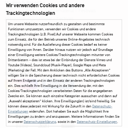
Medien & Branche
Wir verwenden Cookies und andere
Pressematerial – Festivals
Booking
Presse
Trackingtechnologien
Akkreditierungsformular – Festivals
Um unsere Webseite nutzerfreundlich zu gestalten und bestimmte
Funktionen umzusetzen, verwenden wir Cookies und andere
Service
Trackingtechnologien (z.B. Pixel).Auf unserer Webseite kommen Cookies
zum Einsatz, die für den Betrieb unseres Online-Angebotes technisch
Kontakt
Leichte Sprache
FAQ / Hilfe
notwendig sind. Für die Auslieferung dieser Cookies bedarf es keiner
Ticketshop Hamburg
Gutscheine
Callback-Service
Einwilligung von Ihnen. Darüber hinaus nutzen wir jedoch auf Grundlage
einer Einwilligung weitere Cookies/Trackingtechnologien mitunter von
Ticketservice
040 - 413 22 60
Drittanbietern – dies ist etwa bei der Einbindung der Dienste Vimeo und
Youtube (Videos), Soundcloud (Musik-Player), Google Maps und Meta
(Marketing) der Fall. Mit dem Anklicken des Buttons „Alle Akzeptieren“
Social Media
willigen Sie in die Speicherung dieser technisch nicht erforderlichen Cookies
auf Ihrem Endgerät und in den Einsatz der anderen Trackingtechnologien
Instagram
Facebook
ein. Dies schließt Ihre Einwilligung in die Verwendung der, mit den
Cookies/Trackingtechnologien verarbeiteten Daten für die angegebenen
Zwecke ein. Sie können auch einzelne Kategorien aussuchen und dann auf
„Auswahl akzeptieren“ klicken. Ihre Einwilligung(en) ist/sind freiwillig. Sie
können diese jederzeit mit Wirkung für die Zukunft in den
Datenschutz-
Einstellungen
widerrufen. Dort hahaben Sie auch die Möglichkeit Ihre
Einwilligungen zu ändern und anzupassen. Weitere Informationen finden Sie
in unserer
Datenschutzerklärung
, sowie in den
Datenschutz-Einstellungen
.