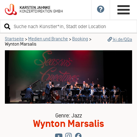
KARSTEN
JAHNKE
KONZERTDIREKTION
GMBH
Suchbegriff
eingeben
Startseite
Medien und Branche
Booking
>
>
>
kj.de/QQa
Wynton Marsalis
Genre: Jazz
Wynton Marsalis