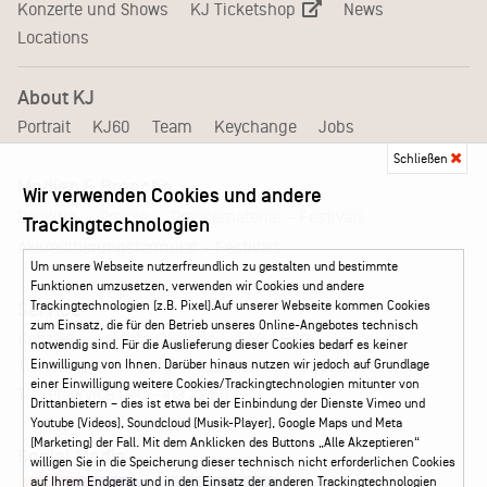
KJ Ticketshop
Konzerte und Shows
News
Locations
About KJ
Portrait
KJ60
Team
Keychange
Jobs
Schließen
Medien & Branche
Wir verwenden Cookies und andere
Pressematerial – Festivals
Booking
Presse
Trackingtechnologien
Akkreditierungsformular – Festivals
Um unsere Webseite nutzerfreundlich zu gestalten und bestimmte
Funktionen umzusetzen, verwenden wir Cookies und andere
Trackingtechnologien (z.B. Pixel).Auf unserer Webseite kommen Cookies
Service
zum Einsatz, die für den Betrieb unseres Online-Angebotes technisch
Kontakt
Leichte Sprache
FAQ / Hilfe
notwendig sind. Für die Auslieferung dieser Cookies bedarf es keiner
Ticketshop Hamburg
Gutscheine
Callback-Service
Einwilligung von Ihnen. Darüber hinaus nutzen wir jedoch auf Grundlage
einer Einwilligung weitere Cookies/Trackingtechnologien mitunter von
Ticketservice
040 - 413 22 60
Drittanbietern – dies ist etwa bei der Einbindung der Dienste Vimeo und
Youtube (Videos), Soundcloud (Musik-Player), Google Maps und Meta
(Marketing) der Fall. Mit dem Anklicken des Buttons „Alle Akzeptieren“
Social Media
willigen Sie in die Speicherung dieser technisch nicht erforderlichen Cookies
auf Ihrem Endgerät und in den Einsatz der anderen Trackingtechnologien