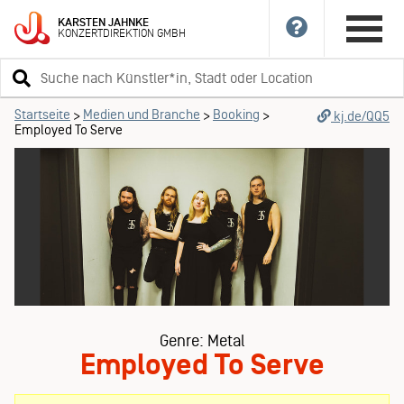
KARSTEN
JAHNKE
KONZERTDIREKTION
GMBH
Suchbegriff
eingeben
Startseite
Medien und Branche
Booking
>
>
>
kj.de/QQ5
Employed To Serve
Genre: Metal
Employed To Serve