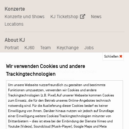
Konzerte
KJ Ticketshop
Konzerte und Shows
News
Locations
About KJ
Portrait
KJ60
Team
Keychange
Jobs
Schließen
Medien & Branche
Wir verwenden Cookies und andere
Pressematerial – Festivals
Booking
Presse
Trackingtechnologien
Akkreditierungsformular – Festivals
Um unsere Webseite nutzerfreundlich zu gestalten und bestimmte
Funktionen umzusetzen, verwenden wir Cookies und andere
Service
Trackingtechnologien (z.B. Pixel).Auf unserer Webseite kommen Cookies
zum Einsatz, die für den Betrieb unseres Online-Angebotes technisch
Kontakt
Leichte Sprache
FAQ / Hilfe
notwendig sind. Für die Auslieferung dieser Cookies bedarf es keiner
Ticketshop Hamburg
Gutscheine
Callback-Service
Einwilligung von Ihnen. Darüber hinaus nutzen wir jedoch auf Grundlage
einer Einwilligung weitere Cookies/Trackingtechnologien mitunter von
Ticketservice
040 - 413 22 60
Drittanbietern – dies ist etwa bei der Einbindung der Dienste Vimeo und
Youtube (Videos), Soundcloud (Musik-Player), Google Maps und Meta