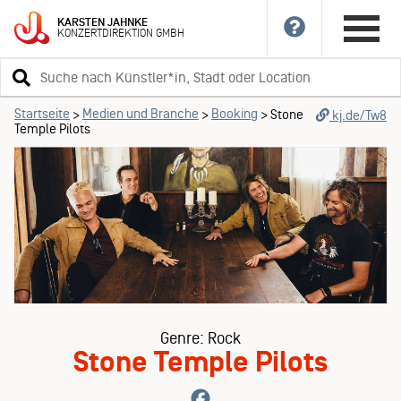
KARSTEN
JAHNKE
KONZERTDIREKTION
GMBH
Suchbegriff
eingeben
Startseite
Medien und Branche
Booking
>
>
>
Stone
kj.de/Tw8
Temple Pilots
Genre: Rock
Stone Temple Pilots