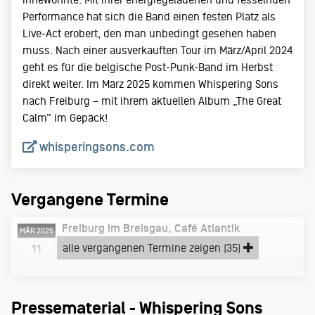
Performance hat sich die Band einen festen Platz als
Live-Act erobert, den man unbedingt gesehen haben
muss. Nach einer ausverkauften Tour im März/April 2024
geht es für die belgische Post-Punk-Band im Herbst
direkt weiter. Im März 2025 kommen Whispering Sons
nach Freiburg – mit ihrem aktuellen Album „The Great
Calm” im Gepäck!
whisperingsons.com
Vergangene Termine
Freiburg im Breisgau
Café Atlantik
MÄR 2025
Dienstag, 11.03.25
alle vergangenen Termine zeigen (35)
11
THE GREAT CALM
Pressematerial - Whispering Sons