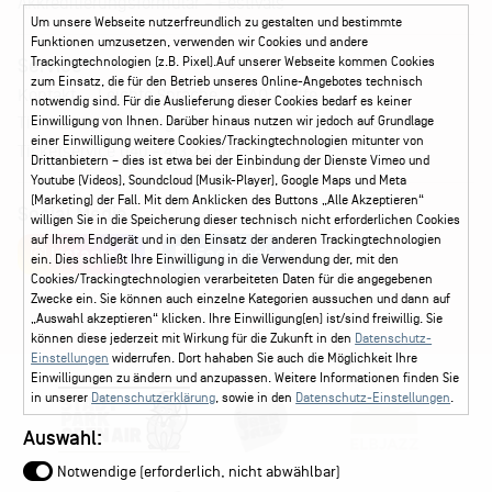
Akkreditierungsformular – Festivals
Um unsere Webseite nutzerfreundlich zu gestalten und bestimmte
Funktionen umzusetzen, verwenden wir Cookies und andere
Trackingtechnologien (z.B. Pixel).Auf unserer Webseite kommen Cookies
Service
zum Einsatz, die für den Betrieb unseres Online-Angebotes technisch
Kontakt
Leichte Sprache
FAQ / Hilfe
notwendig sind. Für die Auslieferung dieser Cookies bedarf es keiner
Ticketshop Hamburg
Gutscheine
Callback-Service
Einwilligung von Ihnen. Darüber hinaus nutzen wir jedoch auf Grundlage
einer Einwilligung weitere Cookies/Trackingtechnologien mitunter von
Ticketservice
040 - 413 22 60
Drittanbietern – dies ist etwa bei der Einbindung der Dienste Vimeo und
Youtube (Videos), Soundcloud (Musik-Player), Google Maps und Meta
(Marketing) der Fall. Mit dem Anklicken des Buttons „Alle Akzeptieren“
Social Media
willigen Sie in die Speicherung dieser technisch nicht erforderlichen Cookies
auf Ihrem Endgerät und in den Einsatz der anderen Trackingtechnologien
Instagram
Facebook
ein. Dies schließt Ihre Einwilligung in die Verwendung der, mit den
Cookies/Trackingtechnologien verarbeiteten Daten für die angegebenen
Zwecke ein. Sie können auch einzelne Kategorien aussuchen und dann auf
„Auswahl akzeptieren“ klicken. Ihre Einwilligung(en) ist/sind freiwillig. Sie
können diese jederzeit mit Wirkung für die Zukunft in den
Datenschutz-
Einstellungen
widerrufen. Dort hahaben Sie auch die Möglichkeit Ihre
Einwilligungen zu ändern und anzupassen. Weitere Informationen finden Sie
in unserer
Datenschutzerklärung
, sowie in den
Datenschutz-Einstellungen
.
Auswahl:
Notwendige (erforderlich, nicht abwählbar)