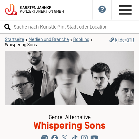
KARSTEN
JAHNKE
KONZERTDIREKTION
GMBH
Suchbegriff
eingeben
Startseite
Medien und Branche
Booking
>
>
>
kj.de/QTH
Whispering Sons
Genre: Alternative
Whispering Sons