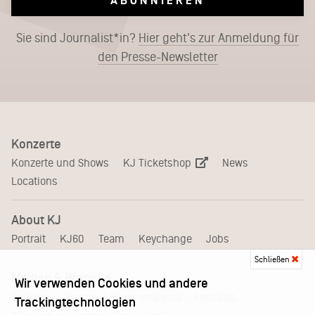
ABONNIEREN
Sie sind Journalist*in?
Hier geht's zur Anmeldung für
den Presse-Newsletter
Konzerte
KJ Ticketshop
Konzerte und Shows
News
Locations
About KJ
Portrait
KJ60
Team
Keychange
Jobs
Schließen
Medien & Branche
Wir verwenden Cookies und andere
Pressematerial – Festivals
Booking
Presse
Trackingtechnologien