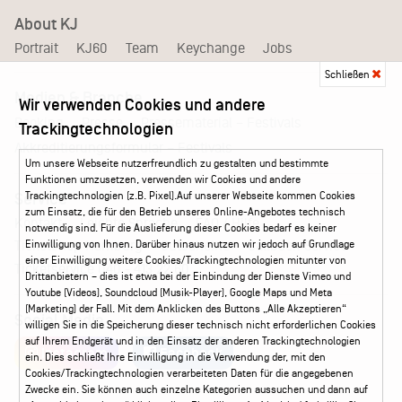
About KJ
Portrait
KJ60
Team
Keychange
Jobs
Schließen
Medien & Branche
Wir verwenden Cookies und andere
Pressematerial – Festivals
Booking
Presse
Trackingtechnologien
Akkreditierungsformular – Festivals
Um unsere Webseite nutzerfreundlich zu gestalten und bestimmte
Funktionen umzusetzen, verwenden wir Cookies und andere
Trackingtechnologien (z.B. Pixel).Auf unserer Webseite kommen Cookies
Service
zum Einsatz, die für den Betrieb unseres Online-Angebotes technisch
Kontakt
Leichte Sprache
FAQ / Hilfe
notwendig sind. Für die Auslieferung dieser Cookies bedarf es keiner
Ticketshop Hamburg
Gutscheine
Callback-Service
Einwilligung von Ihnen. Darüber hinaus nutzen wir jedoch auf Grundlage
einer Einwilligung weitere Cookies/Trackingtechnologien mitunter von
Ticketservice
040 - 413 22 60
Drittanbietern – dies ist etwa bei der Einbindung der Dienste Vimeo und
Youtube (Videos), Soundcloud (Musik-Player), Google Maps und Meta
(Marketing) der Fall. Mit dem Anklicken des Buttons „Alle Akzeptieren“
Social Media
willigen Sie in die Speicherung dieser technisch nicht erforderlichen Cookies
auf Ihrem Endgerät und in den Einsatz der anderen Trackingtechnologien
Instagram
Facebook
ein. Dies schließt Ihre Einwilligung in die Verwendung der, mit den
Cookies/Trackingtechnologien verarbeiteten Daten für die angegebenen
Zwecke ein. Sie können auch einzelne Kategorien aussuchen und dann auf