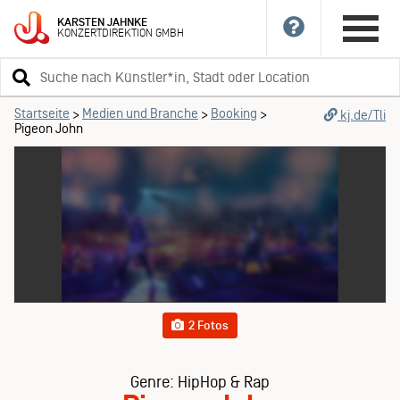
KARSTEN
JAHNKE
KONZERTDIREKTION
GMBH
Suchbegriff
eingeben
Startseite
Medien und Branche
Booking
>
>
>
kj.de/Tli
Pigeon John
2 Fotos
Genre: HipHop & Rap