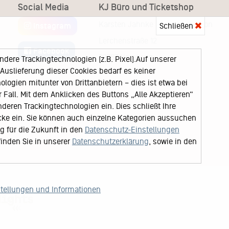
Social Media
KJ Büro und Ticketshop
Karsten Jahnke Konzertdirektion
Instagram
Schließen
Lerchenstraße 12
Facebook
22767 Hamburg
ere Trackingtechnologien (z.B. Pixel).Auf unserer
uslieferung dieser Cookies bedarf es keiner
logien mitunter von Drittanbietern – dies ist etwa bei
Fall. Mit dem Anklicken des Buttons „Alle Akzeptieren“
nderen Trackingtechnologien ein. Dies schließt Ihre
cke ein. Sie können auch einzelne Kategorien aussuchen
ng für die Zukunft in den
Datenschutz-Einstellungen
finden Sie in unserer
Datenschutzerklärung
, sowie in den
stellungen und Informationen