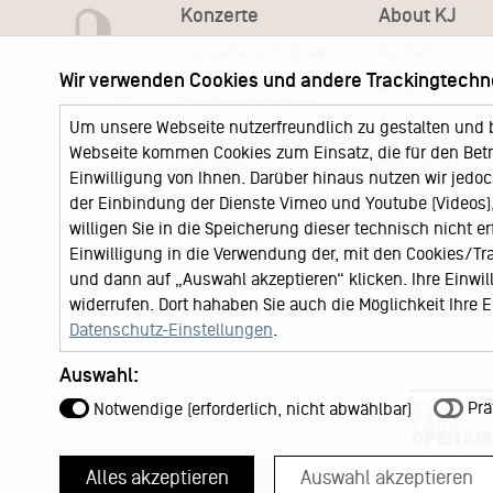
Konzerte
About KJ
Konzerte und Shows
Portrait
Wir verwenden Cookies und andere Trackingtechn
KJ Ticketshop
KJ60
Unser neuer Ticketshop
Team
Um unsere Webseite nutzerfreundlich zu gestalten und 
News
Webseite kommen Cookies zum Einsatz, die für den Betri
Keychange
Locations
Einwilligung von Ihnen. Darüber hinaus nutzen wir jedoc
Jobs
der Einbindung der Dienste Vimeo und Youtube (Videos), 
willigen Sie in die Speicherung dieser technisch nicht e
Einwilligung in die Verwendung der, mit den Cookies/T
und dann auf „Auswahl akzeptieren“ klicken. Ihre Einwilli
widerrufen. Dort hahaben Sie auch die Möglichkeit Ihre
Datenschutz-Einstellungen
.
Auswahl:
Prä
Notwendige (erforderlich, nicht abwählbar)
Alles akzeptieren
Auswahl akzeptieren