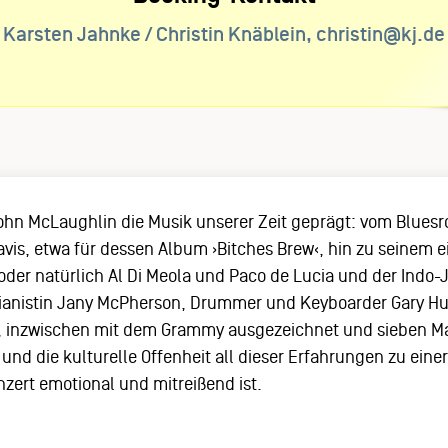
Karsten Jahnke / Christin Knäblein, christin@kj.de
 John McLaughlin die Musik unserer Zeit geprägt: vom Blues
avis, etwa für dessen Album ›Bitches Brew‹, hin zu seinem
er natürlich Al Di Meola und Paco de Lucia und der Indo-J
Pianistin Jany McPherson, Drummer und Keyboarder Gary 
re, inzwischen mit dem Grammy ausgezeichnet und sieben Ma
e und die kulturelle Offenheit all dieser Erfahrungen zu eine
onzert emotional und mitreißend ist.