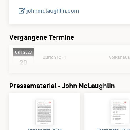
johnmclaughlin.com
Vergangene Termine
OKT 2023
Zürich [CH]
Volkshaus
20
Pressematerial - John McLaughlin