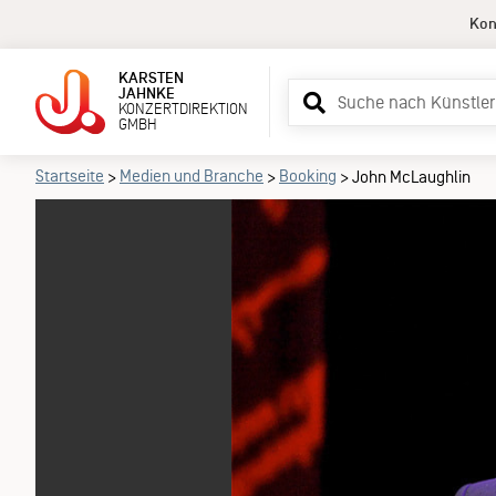
Kon
KARSTEN
Suchbegriff
JAHNKE
KONZERTDIREKTION
eingeben
GMBH
Startseite
Medien und Branche
Booking
>
>
>
John McLaughlin