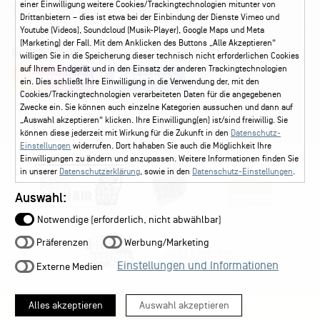
einer Einwilligung weitere Cookies/Trackingtechnologien mitunter von
Ticketservice
040 - 413 22 60
Drittanbietern – dies ist etwa bei der Einbindung der Dienste Vimeo und
Youtube (Videos), Soundcloud (Musik-Player), Google Maps und Meta
(Marketing) der Fall. Mit dem Anklicken des Buttons „Alle Akzeptieren“
Social Media
willigen Sie in die Speicherung dieser technisch nicht erforderlichen Cookies
auf Ihrem Endgerät und in den Einsatz der anderen Trackingtechnologien
Instagram
Facebook
ein. Dies schließt Ihre Einwilligung in die Verwendung der, mit den
Cookies/Trackingtechnologien verarbeiteten Daten für die angegebenen
Zwecke ein. Sie können auch einzelne Kategorien aussuchen und dann auf
„Auswahl akzeptieren“ klicken. Ihre Einwilligung(en) ist/sind freiwillig. Sie
können diese jederzeit mit Wirkung für die Zukunft in den
Datenschutz-
Einstellungen
widerrufen. Dort hahaben Sie auch die Möglichkeit Ihre
Einwilligungen zu ändern und anzupassen. Weitere Informationen finden Sie
in unserer
Datenschutzerklärung
, sowie in den
Datenschutz-Einstellungen
.
Auswahl:
Notwendige (erforderlich, nicht abwählbar)
Präferenzen
Werbung/Marketing
Einstellungen und Informationen
Externe Medien
Alles akzeptieren
Auswahl akzeptieren