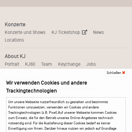
Konzerte
KJ Ticketshop
Konzerte und Shows
News
Locations
About KJ
Portrait
KJ60
Team
Keychange
Jobs
Schließen
Medien & Branche
Wir verwenden Cookies und andere
Pressematerial – Festivals
Booking
Presse
Trackingtechnologien
Akkreditierungsformular – Festivals
Um unsere Webseite nutzerfreundlich zu gestalten und bestimmte
Funktionen umzusetzen, verwenden wir Cookies und andere
Trackingtechnologien (z.B. Pixel).Auf unserer Webseite kommen Cookies
Service
zum Einsatz, die für den Betrieb unseres Online-Angebotes technisch
Kontakt
Leichte Sprache
FAQ / Hilfe
notwendig sind. Für die Auslieferung dieser Cookies bedarf es keiner
Ticketshop Hamburg
Gutscheine
Callback-Service
Einwilligung von Ihnen. Darüber hinaus nutzen wir jedoch auf Grundlage