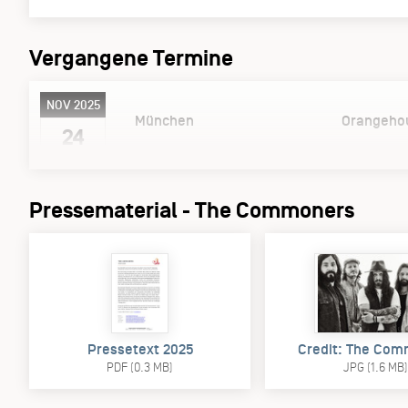
Vergangene Termine
NOV 2025
München
Orangeho
24
Pressematerial - The Commoners
Pressetext 2025
Credit: The Co
PDF (0.3 MB)
JPG (1.6 MB