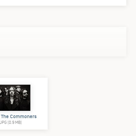
: The Commoners
JPG (0.9 MB)