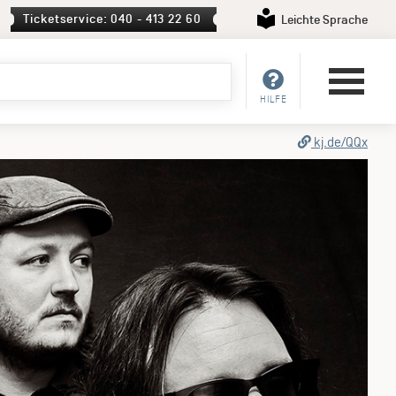
Ticketservice: 040 - 413 22 60
Leichte Sprache
HILFE
kj.de/QQx