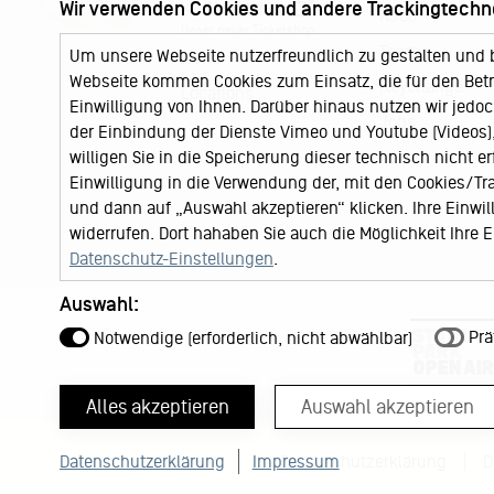
Wir verwenden Cookies und andere Trackingtechn
KJ Ticketshop
KJ60
Unser neuer Ticketshop
Team
Um unsere Webseite nutzerfreundlich zu gestalten und 
News
Webseite kommen Cookies zum Einsatz, die für den Betri
Keychange
Locations
Einwilligung von Ihnen. Darüber hinaus nutzen wir jedoc
Jobs
der Einbindung der Dienste Vimeo und Youtube (Videos), 
willigen Sie in die Speicherung dieser technisch nicht e
Einwilligung in die Verwendung der, mit den Cookies/T
und dann auf „Auswahl akzeptieren“ klicken. Ihre Einwilli
widerrufen. Dort hahaben Sie auch die Möglichkeit Ihre
Datenschutz-Einstellungen
.
Auswahl:
Prä
Notwendige (erforderlich, nicht abwählbar)
Alles akzeptieren
Auswahl akzeptieren
Datenschutzerklärung
Impressum
Datenschutzerklärung
D