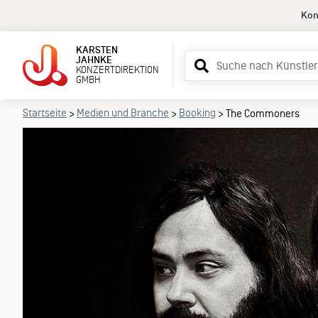
Kon
KARSTEN
Suchbegriff
JAHNKE
KONZERTDIREKTION
eingeben
GMBH
Startseite
Medien und Branche
Booking
>
>
>
The Commoners