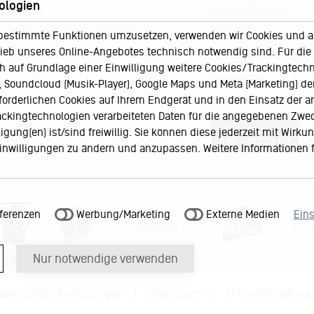
ologien
Presse
Leichte Sprache
Pressematerial – Festivals
FAQ / Hilfe
bestimmte Funktionen umzusetzen, verwenden wir Cookies und and
eb unseres Online-Angebotes technisch notwendig sind. Für die A
Akkreditierungsformular – Festivals
Ticketshop Hamburg
h auf Grundlage einer Einwilligung weitere Cookies/Trackingtechno
Gutscheine
Soundcloud (Musik-Player), Google Maps und Meta (Marketing) der 
Callback-Service
rforderlichen Cookies auf Ihrem Endgerät und in den Einsatz der a
rackingtechnologien verarbeiteten Daten für die angegebenen Zwe
Ticketservice
gung(en) ist/sind freiwillig. Sie können diese jederzeit mit Wirku
040 - 413 22 60
 Einwilligungen zu ändern und anzupassen. Weitere Informationen 
ferenzen
Werbung/Marketing
Externe Medien
Ein
Nur notwendige verwenden
atenschutz-Einstellungen
Impressum
© Karsten Jahnke 