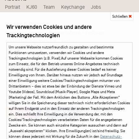
Portrait
KJ60
Team
Keychange
Jobs
Schließen
Medien & Branche
Wir verwenden Cookies und andere
Pressematerial – Festivals
Booking
Presse
Trackingtechnologien
Akkreditierungsformular – Festivals
Um unsere Webseite nutzerfreundlich zu gestalten und bestimmte
Funktionen umzusetzen, verwenden wir Cookies und andere
Service
Trackingtechnologien (z.B. Pixel).Auf unserer Webseite kommen Cookies
zum Einsatz, die für den Betrieb unseres Online-Angebotes technisch
Kontakt
Leichte Sprache
FAQ / Hilfe
notwendig sind. Für die Auslieferung dieser Cookies bedarf es keiner
Ticketshop Hamburg
Gutscheine
Callback-Service
Einwilligung von Ihnen. Darüber hinaus nutzen wir jedoch auf Grundlage
einer Einwilligung weitere Cookies/Trackingtechnologien mitunter von
Ticketservice
040 - 413 22 60
Drittanbietern – dies ist etwa bei der Einbindung der Dienste Vimeo und
Youtube (Videos), Soundcloud (Musik-Player), Google Maps und Meta
(Marketing) der Fall. Mit dem Anklicken des Buttons „Alle Akzeptieren“
Social Media
willigen Sie in die Speicherung dieser technisch nicht erforderlichen Cookies
auf Ihrem Endgerät und in den Einsatz der anderen Trackingtechnologien
Instagram
Facebook
ein. Dies schließt Ihre Einwilligung in die Verwendung der, mit den
Cookies/Trackingtechnologien verarbeiteten Daten für die angegebenen
Zwecke ein. Sie können auch einzelne Kategorien aussuchen und dann auf
„Auswahl akzeptieren“ klicken. Ihre Einwilligung(en) ist/sind freiwillig. Sie
können diese jederzeit mit Wirkung für die Zukunft in den
Datenschutz-