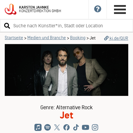
KARSTEN
JAHNKE
KONZERTDIREKTION
GMBH
Suchbegriff
eingeben
Startseite
Medien und Branche
Booking
>
>
>
Jet
kj.de/QUR
Genre: Alternative Rock
Jet