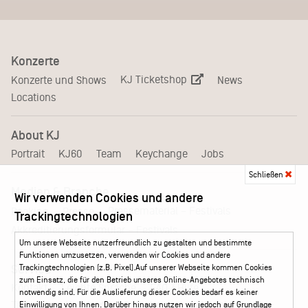
Konzerte
KJ Ticketshop
Konzerte und Shows
News
Locations
About KJ
Portrait
KJ60
Team
Keychange
Jobs
Schließen
Medien & Branche
Wir verwenden Cookies und andere
Pressematerial – Festivals
Booking
Presse
Trackingtechnologien
Akkreditierungsformular – Festivals
Um unsere Webseite nutzerfreundlich zu gestalten und bestimmte
Funktionen umzusetzen, verwenden wir Cookies und andere
Service
Trackingtechnologien (z.B. Pixel).Auf unserer Webseite kommen Cookies
zum Einsatz, die für den Betrieb unseres Online-Angebotes technisch
Kontakt
Leichte Sprache
FAQ / Hilfe
notwendig sind. Für die Auslieferung dieser Cookies bedarf es keiner
Ticketshop Hamburg
Gutscheine
Callback-Service
Einwilligung von Ihnen. Darüber hinaus nutzen wir jedoch auf Grundlage