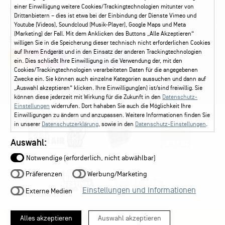
einer Einwilligung weitere Cookies/Trackingtechnologien mitunter von
Ticketservice
040 - 413 22 60
Drittanbietern – dies ist etwa bei der Einbindung der Dienste Vimeo und
Youtube (Videos), Soundcloud (Musik-Player), Google Maps und Meta
(Marketing) der Fall. Mit dem Anklicken des Buttons „Alle Akzeptieren“
Social Media
willigen Sie in die Speicherung dieser technisch nicht erforderlichen Cookies
auf Ihrem Endgerät und in den Einsatz der anderen Trackingtechnologien
Instagram
Facebook
ein. Dies schließt Ihre Einwilligung in die Verwendung der, mit den
Cookies/Trackingtechnologien verarbeiteten Daten für die angegebenen
Zwecke ein. Sie können auch einzelne Kategorien aussuchen und dann auf
„Auswahl akzeptieren“ klicken. Ihre Einwilligung(en) ist/sind freiwillig. Sie
können diese jederzeit mit Wirkung für die Zukunft in den
Datenschutz-
Einstellungen
widerrufen. Dort hahaben Sie auch die Möglichkeit Ihre
Einwilligungen zu ändern und anzupassen. Weitere Informationen finden Sie
in unserer
Datenschutzerklärung
, sowie in den
Datenschutz-Einstellungen
.
Auswahl:
Notwendige (erforderlich, nicht abwählbar)
Präferenzen
Werbung/Marketing
Einstellungen und Informationen
Externe Medien
Alles akzeptieren
Auswahl akzeptieren