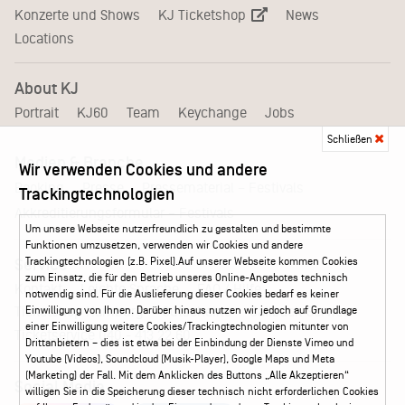
KJ Ticketshop
Konzerte und Shows
News
Locations
About KJ
Portrait
KJ60
Team
Keychange
Jobs
Schließen
Medien & Branche
Wir verwenden Cookies und andere
Pressematerial – Festivals
Booking
Presse
Trackingtechnologien
Akkreditierungsformular – Festivals
Um unsere Webseite nutzerfreundlich zu gestalten und bestimmte
Funktionen umzusetzen, verwenden wir Cookies und andere
Trackingtechnologien (z.B. Pixel).Auf unserer Webseite kommen Cookies
Service
zum Einsatz, die für den Betrieb unseres Online-Angebotes technisch
Kontakt
Leichte Sprache
FAQ / Hilfe
notwendig sind. Für die Auslieferung dieser Cookies bedarf es keiner
Ticketshop Hamburg
Gutscheine
Callback-Service
Einwilligung von Ihnen. Darüber hinaus nutzen wir jedoch auf Grundlage
einer Einwilligung weitere Cookies/Trackingtechnologien mitunter von
Ticketservice
040 - 413 22 60
Drittanbietern – dies ist etwa bei der Einbindung der Dienste Vimeo und
Youtube (Videos), Soundcloud (Musik-Player), Google Maps und Meta
(Marketing) der Fall. Mit dem Anklicken des Buttons „Alle Akzeptieren“
Social Media
willigen Sie in die Speicherung dieser technisch nicht erforderlichen Cookies