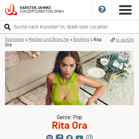
KARSTEN
JAHNKE
KONZERTDIREKTION
GMBH
Suchbegriff
eingeben
Startseite
Medien und Branche
Booking
>
>
>
Rita
kj.de/QHl
Ora
Genre: Pop
Rita Ora