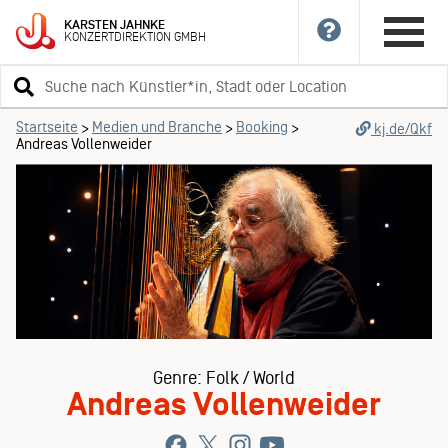
KARSTEN
JAHNKE
KONZERTDIREKTION
GMBH
Suchbegriff
eingeben
Startseite
Medien und Branche
Booking
>
>
>
kj.de/Qkf
Andreas Vollenweider
Genre: Folk / World
Andreas Vollenweider