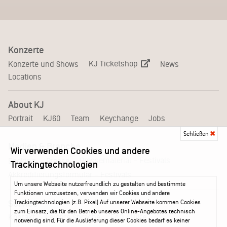
Konzerte
KJ Ticketshop
Konzerte und Shows
News
Locations
About KJ
Portrait
KJ60
Team
Keychange
Jobs
Schließen
Medien & Branche
Wir verwenden Cookies und andere
Pressematerial – Festivals
Booking
Presse
Trackingtechnologien
Akkreditierungsformular – Festivals
Um unsere Webseite nutzerfreundlich zu gestalten und bestimmte
Funktionen umzusetzen, verwenden wir Cookies und andere
Trackingtechnologien (z.B. Pixel).Auf unserer Webseite kommen Cookies
Service
zum Einsatz, die für den Betrieb unseres Online-Angebotes technisch
Kontakt
Leichte Sprache
FAQ / Hilfe
notwendig sind. Für die Auslieferung dieser Cookies bedarf es keiner