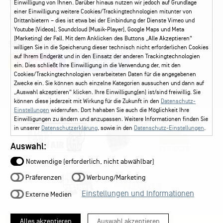
Ticketshop Hamburg
Gutscheine
Callback-Service
Einwilligung von Ihnen. Darüber hinaus nutzen wir jedoch auf Grundlage
einer Einwilligung weitere Cookies/Trackingtechnologien mitunter von
Ticketservice
040 - 413 22 60
Drittanbietern – dies ist etwa bei der Einbindung der Dienste Vimeo und
Youtube (Videos), Soundcloud (Musik-Player), Google Maps und Meta
(Marketing) der Fall. Mit dem Anklicken des Buttons „Alle Akzeptieren“
Social Media
willigen Sie in die Speicherung dieser technisch nicht erforderlichen Cookies
auf Ihrem Endgerät und in den Einsatz der anderen Trackingtechnologien
Instagram
Facebook
ein. Dies schließt Ihre Einwilligung in die Verwendung der, mit den
Cookies/Trackingtechnologien verarbeiteten Daten für die angegebenen
Zwecke ein. Sie können auch einzelne Kategorien aussuchen und dann auf
„Auswahl akzeptieren“ klicken. Ihre Einwilligung(en) ist/sind freiwillig. Sie
können diese jederzeit mit Wirkung für die Zukunft in den
Datenschutz-
Einstellungen
widerrufen. Dort hahaben Sie auch die Möglichkeit Ihre
Einwilligungen zu ändern und anzupassen. Weitere Informationen finden Sie
in unserer
Datenschutzerklärung
, sowie in den
Datenschutz-Einstellungen
.
Auswahl:
Notwendige (erforderlich, nicht abwählbar)
Präferenzen
Werbung/Marketing
Einstellungen und Informationen
Externe Medien
Alles akzeptieren
Auswahl akzeptieren