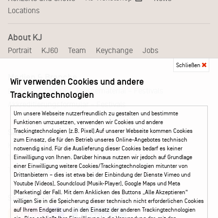
Locations
About KJ
Portrait
KJ60
Team
Keychange
Jobs
Schließen
Medien & Branche
Wir verwenden Cookies und andere
Pressematerial – Festivals
Booking
Presse
Trackingtechnologien
Akkreditierungsformular – Festivals
Um unsere Webseite nutzerfreundlich zu gestalten und bestimmte
Funktionen umzusetzen, verwenden wir Cookies und andere
Trackingtechnologien (z.B. Pixel).Auf unserer Webseite kommen Cookies
Service
zum Einsatz, die für den Betrieb unseres Online-Angebotes technisch
Kontakt
Leichte Sprache
FAQ / Hilfe
notwendig sind. Für die Auslieferung dieser Cookies bedarf es keiner
Ticketshop Hamburg
Gutscheine
Callback-Service
Einwilligung von Ihnen. Darüber hinaus nutzen wir jedoch auf Grundlage
einer Einwilligung weitere Cookies/Trackingtechnologien mitunter von
Ticketservice
040 - 413 22 60
Drittanbietern – dies ist etwa bei der Einbindung der Dienste Vimeo und
Youtube (Videos), Soundcloud (Musik-Player), Google Maps und Meta
(Marketing) der Fall. Mit dem Anklicken des Buttons „Alle Akzeptieren“
Social Media
willigen Sie in die Speicherung dieser technisch nicht erforderlichen Cookies
auf Ihrem Endgerät und in den Einsatz der anderen Trackingtechnologien
Instagram
Facebook