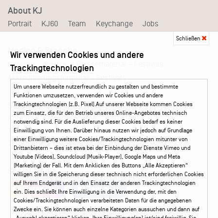
About KJ
Portrait
KJ60
Team
Keychange
Jobs
Schließen
Medien & Branche
Wir verwenden Cookies und andere
Pressematerial – Festivals
Booking
Presse
Trackingtechnologien
Akkreditierungsformular – Festivals
Um unsere Webseite nutzerfreundlich zu gestalten und bestimmte
Funktionen umzusetzen, verwenden wir Cookies und andere
Trackingtechnologien (z.B. Pixel).Auf unserer Webseite kommen Cookies
Service
zum Einsatz, die für den Betrieb unseres Online-Angebotes technisch
Kontakt
Leichte Sprache
FAQ / Hilfe
notwendig sind. Für die Auslieferung dieser Cookies bedarf es keiner
Ticketshop Hamburg
Gutscheine
Callback-Service
Einwilligung von Ihnen. Darüber hinaus nutzen wir jedoch auf Grundlage
einer Einwilligung weitere Cookies/Trackingtechnologien mitunter von
Ticketservice
040 - 413 22 60
Drittanbietern – dies ist etwa bei der Einbindung der Dienste Vimeo und
Youtube (Videos), Soundcloud (Musik-Player), Google Maps und Meta
(Marketing) der Fall. Mit dem Anklicken des Buttons „Alle Akzeptieren“
Social Media
willigen Sie in die Speicherung dieser technisch nicht erforderlichen Cookies
auf Ihrem Endgerät und in den Einsatz der anderen Trackingtechnologien
Instagram
Facebook
ein. Dies schließt Ihre Einwilligung in die Verwendung der, mit den
Cookies/Trackingtechnologien verarbeiteten Daten für die angegebenen
Zwecke ein. Sie können auch einzelne Kategorien aussuchen und dann auf