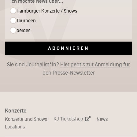
Ich möchte News über...
Hamburger Konzerte / Shows
Tourneen
beides
ABONNIEREN
Sie sind Journalist*in?
Hier geht's zur Anmeldung für
den Presse-Newsletter
Konzerte
KJ Ticketshop
Konzerte und Shows
News
Locations