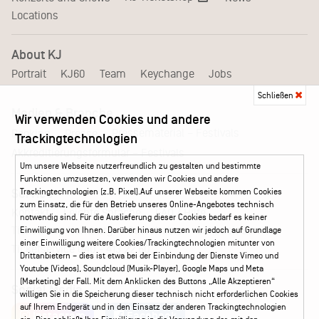
Locations
About KJ
Portrait
KJ60
Team
Keychange
Jobs
Schließen
Medien & Branche
Wir verwenden Cookies und andere
Pressematerial – Festivals
Booking
Presse
Trackingtechnologien
Akkreditierungsformular – Festivals
Um unsere Webseite nutzerfreundlich zu gestalten und bestimmte
Funktionen umzusetzen, verwenden wir Cookies und andere
Trackingtechnologien (z.B. Pixel).Auf unserer Webseite kommen Cookies
Service
zum Einsatz, die für den Betrieb unseres Online-Angebotes technisch
Kontakt
Leichte Sprache
FAQ / Hilfe
notwendig sind. Für die Auslieferung dieser Cookies bedarf es keiner
Ticketshop Hamburg
Gutscheine
Callback-Service
Einwilligung von Ihnen. Darüber hinaus nutzen wir jedoch auf Grundlage
einer Einwilligung weitere Cookies/Trackingtechnologien mitunter von
Ticketservice
040 - 413 22 60
Drittanbietern – dies ist etwa bei der Einbindung der Dienste Vimeo und
Youtube (Videos), Soundcloud (Musik-Player), Google Maps und Meta
(Marketing) der Fall. Mit dem Anklicken des Buttons „Alle Akzeptieren“
Social Media
willigen Sie in die Speicherung dieser technisch nicht erforderlichen Cookies
auf Ihrem Endgerät und in den Einsatz der anderen Trackingtechnologien
Instagram
Facebook