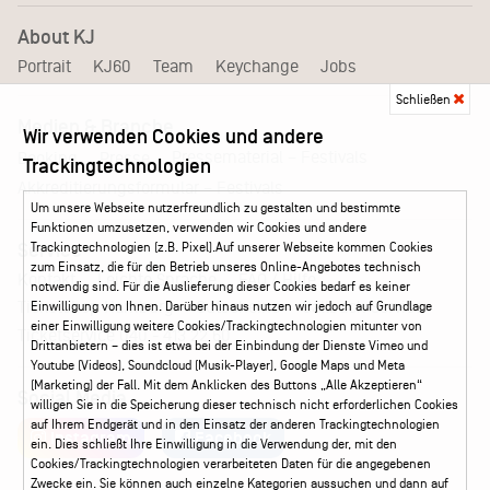
About KJ
Portrait
KJ60
Team
Keychange
Jobs
Schließen
Medien & Branche
Wir verwenden Cookies und andere
Pressematerial – Festivals
Booking
Presse
Trackingtechnologien
Akkreditierungsformular – Festivals
Um unsere Webseite nutzerfreundlich zu gestalten und bestimmte
Funktionen umzusetzen, verwenden wir Cookies und andere
Trackingtechnologien (z.B. Pixel).Auf unserer Webseite kommen Cookies
Service
zum Einsatz, die für den Betrieb unseres Online-Angebotes technisch
Kontakt
Leichte Sprache
FAQ / Hilfe
notwendig sind. Für die Auslieferung dieser Cookies bedarf es keiner
Ticketshop Hamburg
Gutscheine
Callback-Service
Einwilligung von Ihnen. Darüber hinaus nutzen wir jedoch auf Grundlage
einer Einwilligung weitere Cookies/Trackingtechnologien mitunter von
Ticketservice
040 - 413 22 60
Drittanbietern – dies ist etwa bei der Einbindung der Dienste Vimeo und
Youtube (Videos), Soundcloud (Musik-Player), Google Maps und Meta
(Marketing) der Fall. Mit dem Anklicken des Buttons „Alle Akzeptieren“
Social Media
willigen Sie in die Speicherung dieser technisch nicht erforderlichen Cookies
auf Ihrem Endgerät und in den Einsatz der anderen Trackingtechnologien
Instagram
Facebook
ein. Dies schließt Ihre Einwilligung in die Verwendung der, mit den
Cookies/Trackingtechnologien verarbeiteten Daten für die angegebenen
Zwecke ein. Sie können auch einzelne Kategorien aussuchen und dann auf