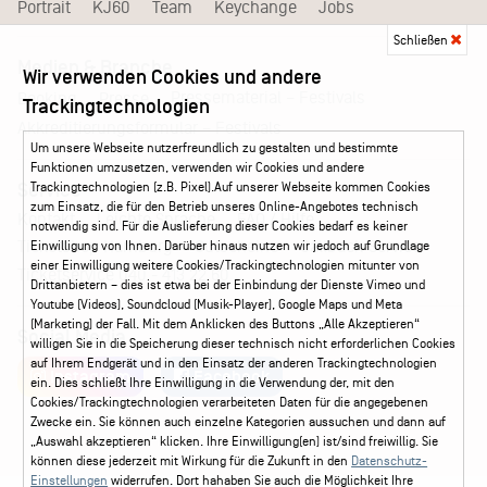
Portrait
KJ60
Team
Keychange
Jobs
Schließen
Medien & Branche
Wir verwenden Cookies und andere
Pressematerial – Festivals
Booking
Presse
Trackingtechnologien
Akkreditierungsformular – Festivals
Um unsere Webseite nutzerfreundlich zu gestalten und bestimmte
Funktionen umzusetzen, verwenden wir Cookies und andere
Trackingtechnologien (z.B. Pixel).Auf unserer Webseite kommen Cookies
Service
zum Einsatz, die für den Betrieb unseres Online-Angebotes technisch
Kontakt
Leichte Sprache
FAQ / Hilfe
notwendig sind. Für die Auslieferung dieser Cookies bedarf es keiner
Ticketshop Hamburg
Gutscheine
Callback-Service
Einwilligung von Ihnen. Darüber hinaus nutzen wir jedoch auf Grundlage
einer Einwilligung weitere Cookies/Trackingtechnologien mitunter von
Ticketservice
040 - 413 22 60
Drittanbietern – dies ist etwa bei der Einbindung der Dienste Vimeo und
Youtube (Videos), Soundcloud (Musik-Player), Google Maps und Meta
(Marketing) der Fall. Mit dem Anklicken des Buttons „Alle Akzeptieren“
Social Media
willigen Sie in die Speicherung dieser technisch nicht erforderlichen Cookies
auf Ihrem Endgerät und in den Einsatz der anderen Trackingtechnologien
Instagram
Facebook
ein. Dies schließt Ihre Einwilligung in die Verwendung der, mit den
Cookies/Trackingtechnologien verarbeiteten Daten für die angegebenen
Zwecke ein. Sie können auch einzelne Kategorien aussuchen und dann auf
„Auswahl akzeptieren“ klicken. Ihre Einwilligung(en) ist/sind freiwillig. Sie
können diese jederzeit mit Wirkung für die Zukunft in den
Datenschutz-
Einstellungen
widerrufen. Dort hahaben Sie auch die Möglichkeit Ihre