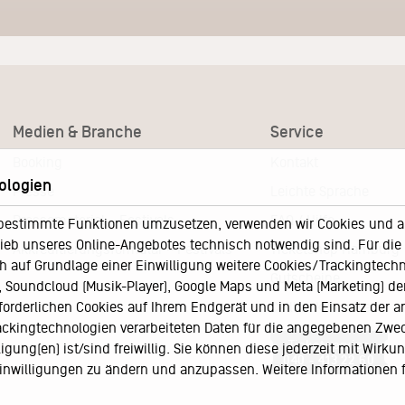
Medien & Branche
Service
Booking
Kontakt
ologien
Presse
Leichte Sprache
Pressematerial – Festivals
FAQ / Hilfe
bestimmte Funktionen umzusetzen, verwenden wir Cookies und and
eb unseres Online-Angebotes technisch notwendig sind. Für die A
Akkreditierungsformular – Festivals
Ticketshop Hamburg
h auf Grundlage einer Einwilligung weitere Cookies/Trackingtechno
Gutscheine
Soundcloud (Musik-Player), Google Maps und Meta (Marketing) der 
rforderlichen Cookies auf Ihrem Endgerät und in den Einsatz der a
Callback-Service
rackingtechnologien verarbeiteten Daten für die angegebenen Zwe
Ticketservice
gung(en) ist/sind freiwillig. Sie können diese jederzeit mit Wirku
040 - 413 22 60
 Einwilligungen zu ändern und anzupassen. Weitere Informationen 