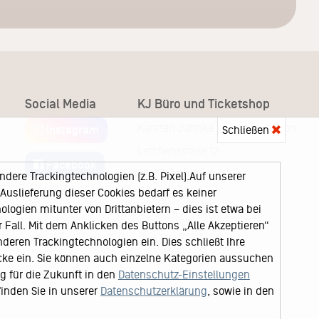
Social Media
KJ Büro und Ticketshop
Karsten Jahnke Konzertdirektion
Schließen
Instagram
Lerchenstraße 12
Facebook
22767 Hamburg
ere Trackingtechnologien (z.B. Pixel).Auf unserer
uslieferung dieser Cookies bedarf es keiner
logien mitunter von Drittanbietern – dies ist etwa bei
Fall. Mit dem Anklicken des Buttons „Alle Akzeptieren“
nderen Trackingtechnologien ein. Dies schließt Ihre
cke ein. Sie können auch einzelne Kategorien aussuchen
ng für die Zukunft in den
Datenschutz-Einstellungen
finden Sie in unserer
Datenschutzerklärung
, sowie in den