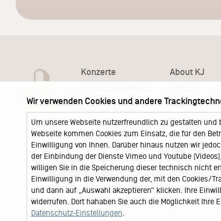
Konzerte
About KJ
Konzerte und Shows
Portrait
Wir verwenden Cookies und andere Trackingtechn
KJ Ticketshop
KJ60
Unser neuer Ticketshop
Team
Um unsere Webseite nutzerfreundlich zu gestalten und 
News
Webseite kommen Cookies zum Einsatz, die für den Betri
Keychange
Locations
Einwilligung von Ihnen. Darüber hinaus nutzen wir jedoc
Jobs
der Einbindung der Dienste Vimeo und Youtube (Videos), 
willigen Sie in die Speicherung dieser technisch nicht e
Einwilligung in die Verwendung der, mit den Cookies/T
und dann auf „Auswahl akzeptieren“ klicken. Ihre Einwilli
widerrufen. Dort hahaben Sie auch die Möglichkeit Ihre
Datenschutz-Einstellungen
.