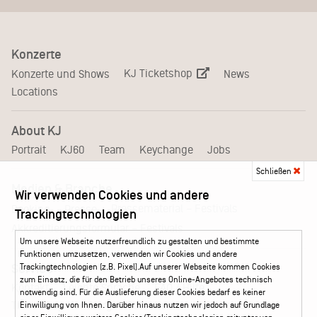
Konzerte
KJ Ticketshop
Konzerte und Shows
News
Locations
About KJ
Portrait
KJ60
Team
Keychange
Jobs
Schließen
Medien & Branche
Wir verwenden Cookies und andere
Pressematerial – Festivals
Booking
Presse
Trackingtechnologien
Akkreditierungsformular – Festivals
Um unsere Webseite nutzerfreundlich zu gestalten und bestimmte
Funktionen umzusetzen, verwenden wir Cookies und andere
Trackingtechnologien (z.B. Pixel).Auf unserer Webseite kommen Cookies
Service
zum Einsatz, die für den Betrieb unseres Online-Angebotes technisch
Kontakt
Leichte Sprache
FAQ / Hilfe
notwendig sind. Für die Auslieferung dieser Cookies bedarf es keiner
Ticketshop Hamburg
Gutscheine
Callback-Service
Einwilligung von Ihnen. Darüber hinaus nutzen wir jedoch auf Grundlage