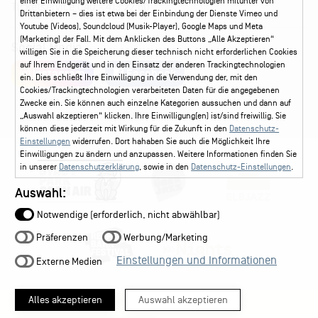
einer Einwilligung weitere Cookies/Trackingtechnologien mitunter von
Ticketservice
040 - 413 22 60
Drittanbietern – dies ist etwa bei der Einbindung der Dienste Vimeo und
Youtube (Videos), Soundcloud (Musik-Player), Google Maps und Meta
(Marketing) der Fall. Mit dem Anklicken des Buttons „Alle Akzeptieren“
Social Media
willigen Sie in die Speicherung dieser technisch nicht erforderlichen Cookies
auf Ihrem Endgerät und in den Einsatz der anderen Trackingtechnologien
Instagram
Facebook
ein. Dies schließt Ihre Einwilligung in die Verwendung der, mit den
Cookies/Trackingtechnologien verarbeiteten Daten für die angegebenen
Zwecke ein. Sie können auch einzelne Kategorien aussuchen und dann auf
„Auswahl akzeptieren“ klicken. Ihre Einwilligung(en) ist/sind freiwillig. Sie
können diese jederzeit mit Wirkung für die Zukunft in den
Datenschutz-
Einstellungen
widerrufen. Dort hahaben Sie auch die Möglichkeit Ihre
Einwilligungen zu ändern und anzupassen. Weitere Informationen finden Sie
in unserer
Datenschutzerklärung
, sowie in den
Datenschutz-Einstellungen
.
Auswahl:
Notwendige (erforderlich, nicht abwählbar)
Präferenzen
Werbung/Marketing
Einstellungen und Informationen
Externe Medien
Alles akzeptieren
Auswahl akzeptieren