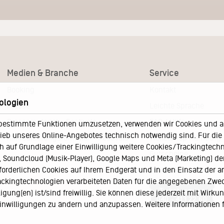
Medien & Branche
Service
Booking
Kontakt
ologien
Presse
Leichte Sprache
Pressematerial – Festivals
FAQ / Hilfe
bestimmte Funktionen umzusetzen, verwenden wir Cookies und and
eb unseres Online-Angebotes technisch notwendig sind. Für die A
Akkreditierungsformular – Festivals
Ticketshop Hamburg
h auf Grundlage einer Einwilligung weitere Cookies/Trackingtechno
Gutscheine
Soundcloud (Musik-Player), Google Maps und Meta (Marketing) der 
rforderlichen Cookies auf Ihrem Endgerät und in den Einsatz der a
Callback-Service
rackingtechnologien verarbeiteten Daten für die angegebenen Zwe
Ticketservice
gung(en) ist/sind freiwillig. Sie können diese jederzeit mit Wirku
040 - 413 22 60
 Einwilligungen zu ändern und anzupassen. Weitere Informationen 