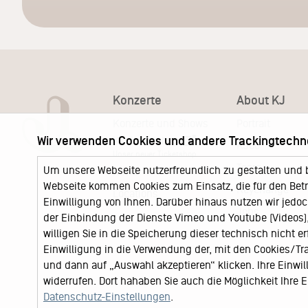
Konzerte
About KJ
Konzerte und Shows
Portrait
Wir verwenden Cookies und andere Trackingtechn
KJ Ticketshop
KJ60
Unser neuer Ticketshop
Team
Um unsere Webseite nutzerfreundlich zu gestalten und 
News
Webseite kommen Cookies zum Einsatz, die für den Betri
Keychange
Locations
Einwilligung von Ihnen. Darüber hinaus nutzen wir jedoc
Jobs
der Einbindung der Dienste Vimeo und Youtube (Videos), 
willigen Sie in die Speicherung dieser technisch nicht e
Einwilligung in die Verwendung der, mit den Cookies/T
und dann auf „Auswahl akzeptieren“ klicken. Ihre Einwilli
widerrufen. Dort hahaben Sie auch die Möglichkeit Ihre
Datenschutz-Einstellungen
.