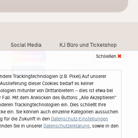
Social Media
KJ Büro und Ticketshop
Karsten Jahnke Konzertdirektion
Schließen
Instagram
Lerchenstraße 12
Facebook
22767 Hamburg
ere Trackingtechnologien (z.B. Pixel).Auf unserer
uslieferung dieser Cookies bedarf es keiner
logien mitunter von Drittanbietern – dies ist etwa bei
Fall. Mit dem Anklicken des Buttons „Alle Akzeptieren“
nderen Trackingtechnologien ein. Dies schließt Ihre
cke ein. Sie können auch einzelne Kategorien aussuchen
ng für die Zukunft in den
Datenschutz-Einstellungen
finden Sie in unserer
Datenschutzerklärung
, sowie in den