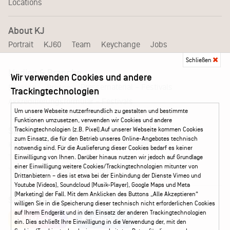
Locations
About KJ
Portrait
KJ60
Team
Keychange
Jobs
Schließen
Medien & Branche
Wir verwenden Cookies und andere
Pressematerial – Festivals
Booking
Presse
Trackingtechnologien
Akkreditierungsformular – Festivals
Um unsere Webseite nutzerfreundlich zu gestalten und bestimmte
Funktionen umzusetzen, verwenden wir Cookies und andere
Trackingtechnologien (z.B. Pixel).Auf unserer Webseite kommen Cookies
Service
zum Einsatz, die für den Betrieb unseres Online-Angebotes technisch
Kontakt
Leichte Sprache
FAQ / Hilfe
notwendig sind. Für die Auslieferung dieser Cookies bedarf es keiner
Ticketshop Hamburg
Gutscheine
Callback-Service
Einwilligung von Ihnen. Darüber hinaus nutzen wir jedoch auf Grundlage
einer Einwilligung weitere Cookies/Trackingtechnologien mitunter von
Ticketservice
040 - 413 22 60
Drittanbietern – dies ist etwa bei der Einbindung der Dienste Vimeo und
Youtube (Videos), Soundcloud (Musik-Player), Google Maps und Meta
(Marketing) der Fall. Mit dem Anklicken des Buttons „Alle Akzeptieren“
Social Media
willigen Sie in die Speicherung dieser technisch nicht erforderlichen Cookies
auf Ihrem Endgerät und in den Einsatz der anderen Trackingtechnologien
Instagram
Facebook
ein. Dies schließt Ihre Einwilligung in die Verwendung der, mit den