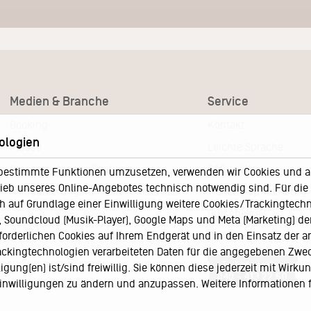
Medien & Branche
Service
Booking
Kontakt
ologien
Presse
Leichte Sprache
Pressematerial – Festivals
FAQ / Hilfe
bestimmte Funktionen umzusetzen, verwenden wir Cookies und and
eb unseres Online-Angebotes technisch notwendig sind. Für die A
Akkreditierungsformular – Festivals
Ticketshop Hamburg
h auf Grundlage einer Einwilligung weitere Cookies/Trackingtechno
Gutscheine
Soundcloud (Musik-Player), Google Maps und Meta (Marketing) der 
rforderlichen Cookies auf Ihrem Endgerät und in den Einsatz der a
Callback-Service
rackingtechnologien verarbeiteten Daten für die angegebenen Zwe
Ticketservice
gung(en) ist/sind freiwillig. Sie können diese jederzeit mit Wirku
040 - 413 22 60
 Einwilligungen zu ändern und anzupassen. Weitere Informationen 