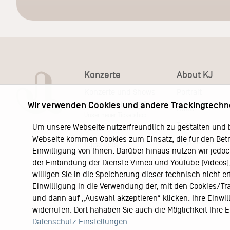
Konzerte
About KJ
Konzerte und Shows
Portrait
Wir verwenden Cookies und andere Trackingtechn
KJ Ticketshop
KJ60
Unser neuer Ticketshop
Team
Um unsere Webseite nutzerfreundlich zu gestalten und 
News
Webseite kommen Cookies zum Einsatz, die für den Betri
Keychange
Locations
Einwilligung von Ihnen. Darüber hinaus nutzen wir jedoc
Jobs
der Einbindung der Dienste Vimeo und Youtube (Videos), 
willigen Sie in die Speicherung dieser technisch nicht e
Einwilligung in die Verwendung der, mit den Cookies/T
und dann auf „Auswahl akzeptieren“ klicken. Ihre Einwilli
widerrufen. Dort hahaben Sie auch die Möglichkeit Ihre
Datenschutz-Einstellungen
.