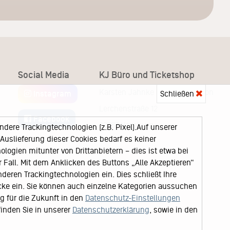
Social Media
KJ Büro und Ticketshop
Karsten Jahnke Konzertdirektion
Schließen
Instagram
Lerchenstraße 12
Facebook
22767 Hamburg
ere Trackingtechnologien (z.B. Pixel).Auf unserer
uslieferung dieser Cookies bedarf es keiner
logien mitunter von Drittanbietern – dies ist etwa bei
Fall. Mit dem Anklicken des Buttons „Alle Akzeptieren“
nderen Trackingtechnologien ein. Dies schließt Ihre
cke ein. Sie können auch einzelne Kategorien aussuchen
ng für die Zukunft in den
Datenschutz-Einstellungen
finden Sie in unserer
Datenschutzerklärung
, sowie in den