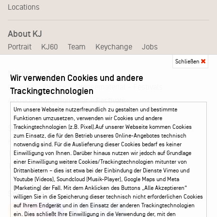
Locations
About KJ
Portrait
KJ60
Team
Keychange
Jobs
Schließen
Medien & Branche
Wir verwenden Cookies und andere
Pressematerial – Festivals
Booking
Presse
Trackingtechnologien
Akkreditierungsformular – Festivals
Um unsere Webseite nutzerfreundlich zu gestalten und bestimmte
Funktionen umzusetzen, verwenden wir Cookies und andere
Trackingtechnologien (z.B. Pixel).Auf unserer Webseite kommen Cookies
Service
zum Einsatz, die für den Betrieb unseres Online-Angebotes technisch
Kontakt
Leichte Sprache
FAQ / Hilfe
notwendig sind. Für die Auslieferung dieser Cookies bedarf es keiner
Ticketshop Hamburg
Gutscheine
Callback-Service
Einwilligung von Ihnen. Darüber hinaus nutzen wir jedoch auf Grundlage
einer Einwilligung weitere Cookies/Trackingtechnologien mitunter von
Ticketservice
040 - 413 22 60
Drittanbietern – dies ist etwa bei der Einbindung der Dienste Vimeo und
Youtube (Videos), Soundcloud (Musik-Player), Google Maps und Meta
(Marketing) der Fall. Mit dem Anklicken des Buttons „Alle Akzeptieren“
Social Media
willigen Sie in die Speicherung dieser technisch nicht erforderlichen Cookies
auf Ihrem Endgerät und in den Einsatz der anderen Trackingtechnologien
Instagram
Facebook
ein. Dies schließt Ihre Einwilligung in die Verwendung der, mit den