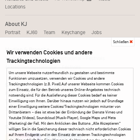
Locations
About KJ
Portrait
KJ60
Team
Keychange
Jobs
Schließen
Medien & Branche
Wir verwenden Cookies und andere
Pressematerial – Festivals
Booking
Presse
Trackingtechnologien
Akkreditierungsformular – Festivals
Um unsere Webseite nutzerfreundlich zu gestalten und bestimmte
Funktionen umzusetzen, verwenden wir Cookies und andere
Trackingtechnologien (z.B. Pixel).Auf unserer Webseite kommen Cookies
Service
zum Einsatz, die für den Betrieb unseres Online-Angebotes technisch
Kontakt
Leichte Sprache
FAQ / Hilfe
notwendig sind. Für die Auslieferung dieser Cookies bedarf es keiner
Ticketshop Hamburg
Gutscheine
Callback-Service
Einwilligung von Ihnen. Darüber hinaus nutzen wir jedoch auf Grundlage
einer Einwilligung weitere Cookies/Trackingtechnologien mitunter von
Ticketservice
040 - 413 22 60
Drittanbietern – dies ist etwa bei der Einbindung der Dienste Vimeo und
Youtube (Videos), Soundcloud (Musik-Player), Google Maps und Meta
(Marketing) der Fall. Mit dem Anklicken des Buttons „Alle Akzeptieren“
Social Media
willigen Sie in die Speicherung dieser technisch nicht erforderlichen Cookies
auf Ihrem Endgerät und in den Einsatz der anderen Trackingtechnologien
Instagram
Facebook