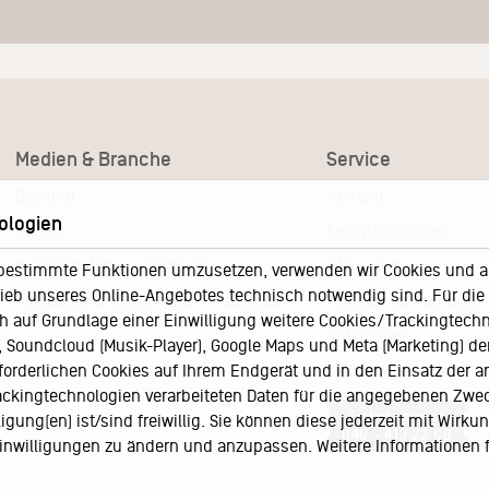
Medien & Branche
Service
Booking
Kontakt
ologien
Presse
Leichte Sprache
Pressematerial – Festivals
FAQ / Hilfe
bestimmte Funktionen umzusetzen, verwenden wir Cookies und and
eb unseres Online-Angebotes technisch notwendig sind. Für die A
Akkreditierungsformular – Festivals
Ticketshop Hamburg
h auf Grundlage einer Einwilligung weitere Cookies/Trackingtechno
Gutscheine
Soundcloud (Musik-Player), Google Maps und Meta (Marketing) der 
rforderlichen Cookies auf Ihrem Endgerät und in den Einsatz der a
Callback-Service
rackingtechnologien verarbeiteten Daten für die angegebenen Zwe
Ticketservice
gung(en) ist/sind freiwillig. Sie können diese jederzeit mit Wirku
040 - 413 22 60
 Einwilligungen zu ändern und anzupassen. Weitere Informationen 