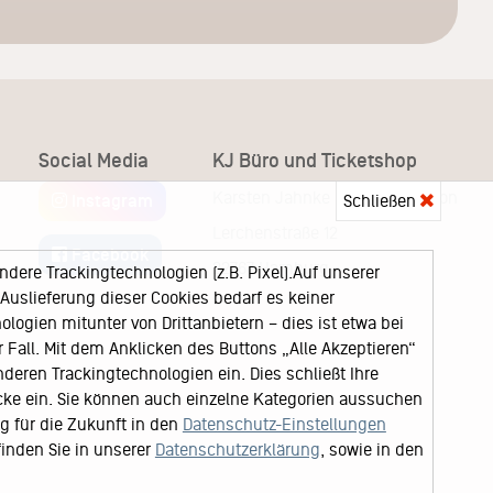
Social Media
KJ Büro und Ticketshop
Karsten Jahnke Konzertdirektion
Schließen
Instagram
Lerchenstraße 12
Facebook
22767 Hamburg
ere Trackingtechnologien (z.B. Pixel).Auf unserer
uslieferung dieser Cookies bedarf es keiner
logien mitunter von Drittanbietern – dies ist etwa bei
Fall. Mit dem Anklicken des Buttons „Alle Akzeptieren“
nderen Trackingtechnologien ein. Dies schließt Ihre
cke ein. Sie können auch einzelne Kategorien aussuchen
ng für die Zukunft in den
Datenschutz-Einstellungen
finden Sie in unserer
Datenschutzerklärung
, sowie in den