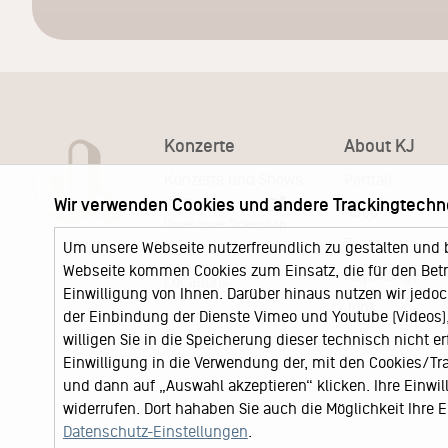
Konzerte
About KJ
Konzerte und Shows
Portrait
Wir verwenden Cookies und andere Trackingtechn
KJ Ticketshop
KJ60
Unser neuer Ticketshop
Team
Um unsere Webseite nutzerfreundlich zu gestalten und 
News
Webseite kommen Cookies zum Einsatz, die für den Betri
Keychange
Locations
Einwilligung von Ihnen. Darüber hinaus nutzen wir jedoc
Jobs
der Einbindung der Dienste Vimeo und Youtube (Videos), 
willigen Sie in die Speicherung dieser technisch nicht e
Einwilligung in die Verwendung der, mit den Cookies/T
und dann auf „Auswahl akzeptieren“ klicken. Ihre Einwilli
widerrufen. Dort hahaben Sie auch die Möglichkeit Ihre
Datenschutz-Einstellungen
.