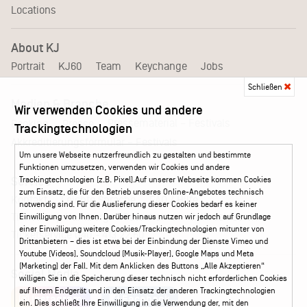
Locations
About KJ
Portrait
KJ60
Team
Keychange
Jobs
Schließen
Medien & Branche
Wir verwenden Cookies und andere
Pressematerial – Festivals
Booking
Presse
Trackingtechnologien
Akkreditierungsformular – Festivals
Um unsere Webseite nutzerfreundlich zu gestalten und bestimmte
Funktionen umzusetzen, verwenden wir Cookies und andere
Trackingtechnologien (z.B. Pixel).Auf unserer Webseite kommen Cookies
Service
zum Einsatz, die für den Betrieb unseres Online-Angebotes technisch
Kontakt
Leichte Sprache
FAQ / Hilfe
notwendig sind. Für die Auslieferung dieser Cookies bedarf es keiner
Ticketshop Hamburg
Gutscheine
Callback-Service
Einwilligung von Ihnen. Darüber hinaus nutzen wir jedoch auf Grundlage
einer Einwilligung weitere Cookies/Trackingtechnologien mitunter von
Ticketservice
040 - 413 22 60
Drittanbietern – dies ist etwa bei der Einbindung der Dienste Vimeo und
Youtube (Videos), Soundcloud (Musik-Player), Google Maps und Meta
(Marketing) der Fall. Mit dem Anklicken des Buttons „Alle Akzeptieren“
Social Media
willigen Sie in die Speicherung dieser technisch nicht erforderlichen Cookies
auf Ihrem Endgerät und in den Einsatz der anderen Trackingtechnologien
Instagram
Facebook
ein. Dies schließt Ihre Einwilligung in die Verwendung der, mit den