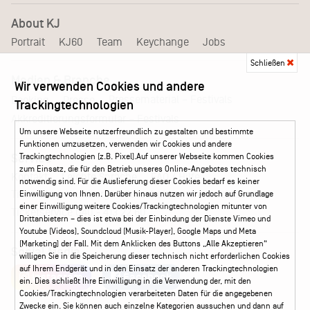
About KJ
Portrait
KJ60
Team
Keychange
Jobs
Schließen
Medien & Branche
Wir verwenden Cookies und andere
Pressematerial – Festivals
Booking
Presse
Trackingtechnologien
Akkreditierungsformular – Festivals
Um unsere Webseite nutzerfreundlich zu gestalten und bestimmte
Funktionen umzusetzen, verwenden wir Cookies und andere
Trackingtechnologien (z.B. Pixel).Auf unserer Webseite kommen Cookies
Service
zum Einsatz, die für den Betrieb unseres Online-Angebotes technisch
Kontakt
Leichte Sprache
FAQ / Hilfe
notwendig sind. Für die Auslieferung dieser Cookies bedarf es keiner
Ticketshop Hamburg
Gutscheine
Callback-Service
Einwilligung von Ihnen. Darüber hinaus nutzen wir jedoch auf Grundlage
einer Einwilligung weitere Cookies/Trackingtechnologien mitunter von
Ticketservice
040 - 413 22 60
Drittanbietern – dies ist etwa bei der Einbindung der Dienste Vimeo und
Youtube (Videos), Soundcloud (Musik-Player), Google Maps und Meta
(Marketing) der Fall. Mit dem Anklicken des Buttons „Alle Akzeptieren“
Social Media
willigen Sie in die Speicherung dieser technisch nicht erforderlichen Cookies
auf Ihrem Endgerät und in den Einsatz der anderen Trackingtechnologien
Instagram
Facebook
ein. Dies schließt Ihre Einwilligung in die Verwendung der, mit den
Cookies/Trackingtechnologien verarbeiteten Daten für die angegebenen
Zwecke ein. Sie können auch einzelne Kategorien aussuchen und dann auf