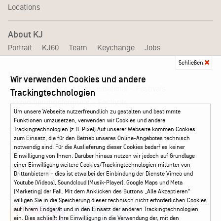
Locations
About KJ
Portrait
KJ60
Team
Keychange
Jobs
Schließen
Medien & Branche
Wir verwenden Cookies und andere
Pressematerial – Festivals
Booking
Presse
Trackingtechnologien
Akkreditierungsformular – Festivals
Um unsere Webseite nutzerfreundlich zu gestalten und bestimmte
Funktionen umzusetzen, verwenden wir Cookies und andere
Trackingtechnologien (z.B. Pixel).Auf unserer Webseite kommen Cookies
Service
zum Einsatz, die für den Betrieb unseres Online-Angebotes technisch
Kontakt
Leichte Sprache
FAQ / Hilfe
notwendig sind. Für die Auslieferung dieser Cookies bedarf es keiner
Ticketshop Hamburg
Gutscheine
Callback-Service
Einwilligung von Ihnen. Darüber hinaus nutzen wir jedoch auf Grundlage
einer Einwilligung weitere Cookies/Trackingtechnologien mitunter von
Ticketservice
040 - 413 22 60
Drittanbietern – dies ist etwa bei der Einbindung der Dienste Vimeo und
Youtube (Videos), Soundcloud (Musik-Player), Google Maps und Meta
(Marketing) der Fall. Mit dem Anklicken des Buttons „Alle Akzeptieren“
Social Media
willigen Sie in die Speicherung dieser technisch nicht erforderlichen Cookies
auf Ihrem Endgerät und in den Einsatz der anderen Trackingtechnologien
Instagram
Facebook
ein. Dies schließt Ihre Einwilligung in die Verwendung der, mit den