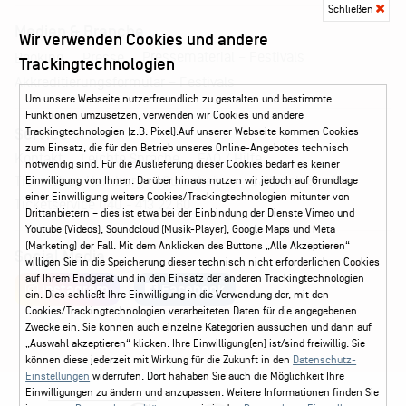
Schließen
Medien & Branche
Wir verwenden Cookies und andere
Pressematerial – Festivals
Booking
Presse
Trackingtechnologien
Akkreditierungsformular – Festivals
Um unsere Webseite nutzerfreundlich zu gestalten und bestimmte
Funktionen umzusetzen, verwenden wir Cookies und andere
Trackingtechnologien (z.B. Pixel).Auf unserer Webseite kommen Cookies
Service
zum Einsatz, die für den Betrieb unseres Online-Angebotes technisch
Kontakt
Leichte Sprache
FAQ / Hilfe
notwendig sind. Für die Auslieferung dieser Cookies bedarf es keiner
Ticketshop Hamburg
Gutscheine
Callback-Service
Einwilligung von Ihnen. Darüber hinaus nutzen wir jedoch auf Grundlage
einer Einwilligung weitere Cookies/Trackingtechnologien mitunter von
Ticketservice
040 - 413 22 60
Drittanbietern – dies ist etwa bei der Einbindung der Dienste Vimeo und
Youtube (Videos), Soundcloud (Musik-Player), Google Maps und Meta
(Marketing) der Fall. Mit dem Anklicken des Buttons „Alle Akzeptieren“
Social Media
willigen Sie in die Speicherung dieser technisch nicht erforderlichen Cookies
auf Ihrem Endgerät und in den Einsatz der anderen Trackingtechnologien
Instagram
Facebook
ein. Dies schließt Ihre Einwilligung in die Verwendung der, mit den
Cookies/Trackingtechnologien verarbeiteten Daten für die angegebenen
Zwecke ein. Sie können auch einzelne Kategorien aussuchen und dann auf
„Auswahl akzeptieren“ klicken. Ihre Einwilligung(en) ist/sind freiwillig. Sie
können diese jederzeit mit Wirkung für die Zukunft in den
Datenschutz-
Einstellungen
widerrufen. Dort hahaben Sie auch die Möglichkeit Ihre
Einwilligungen zu ändern und anzupassen. Weitere Informationen finden Sie