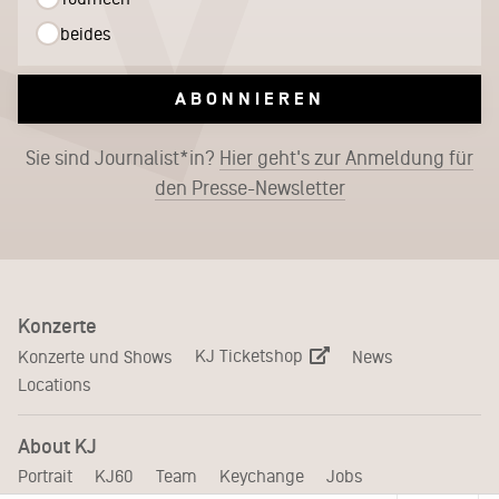
beides
ABONNIEREN
Sie sind Journalist*in?
Hier geht's zur Anmeldung für
den Presse-Newsletter
Konzerte
KJ Ticketshop
Konzerte und Shows
News
Locations
About KJ
Portrait
KJ60
Team
Keychange
Jobs