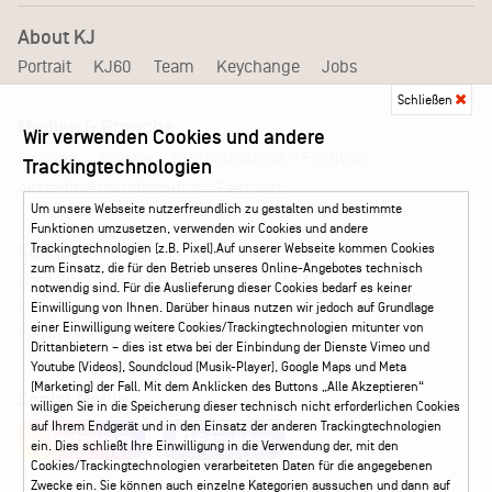
About KJ
Portrait
KJ60
Team
Keychange
Jobs
Schließen
Medien & Branche
Wir verwenden Cookies und andere
Pressematerial – Festivals
Booking
Presse
Trackingtechnologien
Akkreditierungsformular – Festivals
Um unsere Webseite nutzerfreundlich zu gestalten und bestimmte
Funktionen umzusetzen, verwenden wir Cookies und andere
Trackingtechnologien (z.B. Pixel).Auf unserer Webseite kommen Cookies
Service
zum Einsatz, die für den Betrieb unseres Online-Angebotes technisch
Kontakt
Leichte Sprache
FAQ / Hilfe
notwendig sind. Für die Auslieferung dieser Cookies bedarf es keiner
Ticketshop Hamburg
Gutscheine
Callback-Service
Einwilligung von Ihnen. Darüber hinaus nutzen wir jedoch auf Grundlage
einer Einwilligung weitere Cookies/Trackingtechnologien mitunter von
Ticketservice
040 - 413 22 60
Drittanbietern – dies ist etwa bei der Einbindung der Dienste Vimeo und
Youtube (Videos), Soundcloud (Musik-Player), Google Maps und Meta
(Marketing) der Fall. Mit dem Anklicken des Buttons „Alle Akzeptieren“
Social Media
willigen Sie in die Speicherung dieser technisch nicht erforderlichen Cookies
auf Ihrem Endgerät und in den Einsatz der anderen Trackingtechnologien
Instagram
Facebook
ein. Dies schließt Ihre Einwilligung in die Verwendung der, mit den
Cookies/Trackingtechnologien verarbeiteten Daten für die angegebenen
Zwecke ein. Sie können auch einzelne Kategorien aussuchen und dann auf