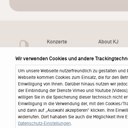
Konzerte
About KJ
Konzerte und Shows
Portrait
Wir verwenden Cookies und andere Trackingtechn
KJ Ticketshop
KJ60
Unser neuer Ticketshop
Team
Um unsere Webseite nutzerfreundlich zu gestalten und 
News
Webseite kommen Cookies zum Einsatz, die für den Betri
Keychange
Locations
Einwilligung von Ihnen. Darüber hinaus nutzen wir jedoc
Jobs
der Einbindung der Dienste Vimeo und Youtube (Videos), 
willigen Sie in die Speicherung dieser technisch nicht e
Einwilligung in die Verwendung der, mit den Cookies/T
und dann auf „Auswahl akzeptieren“ klicken. Ihre Einwilli
widerrufen. Dort hahaben Sie auch die Möglichkeit Ihre
Datenschutz-Einstellungen
.