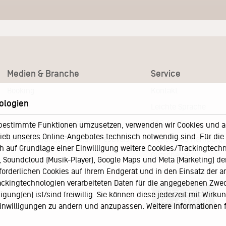
Medien & Branche
Service
Booking
Kontakt
ologien
Presse
Leichte Sprache
Pressematerial – Festivals
FAQ / Hilfe
bestimmte Funktionen umzusetzen, verwenden wir Cookies und and
eb unseres Online-Angebotes technisch notwendig sind. Für die A
Akkreditierungsformular – Festivals
Ticketshop Hamburg
h auf Grundlage einer Einwilligung weitere Cookies/Trackingtechno
Gutscheine
Soundcloud (Musik-Player), Google Maps und Meta (Marketing) der 
rforderlichen Cookies auf Ihrem Endgerät und in den Einsatz der a
Callback-Service
rackingtechnologien verarbeiteten Daten für die angegebenen Zwe
Ticketservice
gung(en) ist/sind freiwillig. Sie können diese jederzeit mit Wirku
040 - 413 22 60
 Einwilligungen zu ändern und anzupassen. Weitere Informationen 