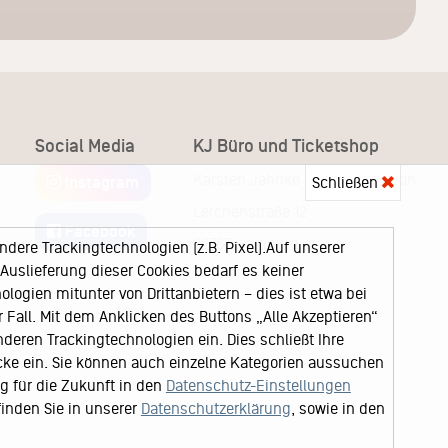
Social Media
KJ Büro und Ticketshop
Karsten Jahnke Konzertdirektion
Schließen
Instagram
Lerchenstraße 12
Facebook
22767 Hamburg
ere Trackingtechnologien (z.B. Pixel).Auf unserer
uslieferung dieser Cookies bedarf es keiner
logien mitunter von Drittanbietern – dies ist etwa bei
Fall. Mit dem Anklicken des Buttons „Alle Akzeptieren“
nderen Trackingtechnologien ein. Dies schließt Ihre
cke ein. Sie können auch einzelne Kategorien aussuchen
ng für die Zukunft in den
Datenschutz-Einstellungen
finden Sie in unserer
Datenschutzerklärung
, sowie in den