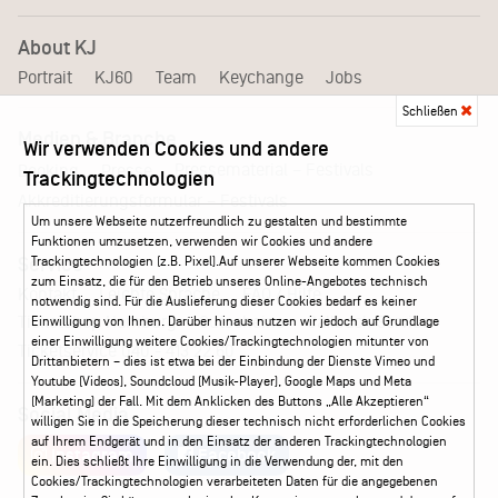
About KJ
Portrait
KJ60
Team
Keychange
Jobs
Schließen
Medien & Branche
Wir verwenden Cookies und andere
Pressematerial – Festivals
Booking
Presse
Trackingtechnologien
Akkreditierungsformular – Festivals
Um unsere Webseite nutzerfreundlich zu gestalten und bestimmte
Funktionen umzusetzen, verwenden wir Cookies und andere
Trackingtechnologien (z.B. Pixel).Auf unserer Webseite kommen Cookies
Service
zum Einsatz, die für den Betrieb unseres Online-Angebotes technisch
Kontakt
Leichte Sprache
FAQ / Hilfe
notwendig sind. Für die Auslieferung dieser Cookies bedarf es keiner
Ticketshop Hamburg
Gutscheine
Callback-Service
Einwilligung von Ihnen. Darüber hinaus nutzen wir jedoch auf Grundlage
einer Einwilligung weitere Cookies/Trackingtechnologien mitunter von
Ticketservice
040 - 413 22 60
Drittanbietern – dies ist etwa bei der Einbindung der Dienste Vimeo und
Youtube (Videos), Soundcloud (Musik-Player), Google Maps und Meta
(Marketing) der Fall. Mit dem Anklicken des Buttons „Alle Akzeptieren“
Social Media
willigen Sie in die Speicherung dieser technisch nicht erforderlichen Cookies
auf Ihrem Endgerät und in den Einsatz der anderen Trackingtechnologien
Instagram
Facebook
ein. Dies schließt Ihre Einwilligung in die Verwendung der, mit den
Cookies/Trackingtechnologien verarbeiteten Daten für die angegebenen