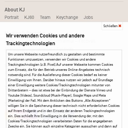
About KJ
Portrait
KJ60
Team
Keychange
Jobs
Schließen
Medien & Branche
Wir verwenden Cookies und andere
Pressematerial – Festivals
Booking
Presse
Trackingtechnologien
Akkreditierungsformular – Festivals
Um unsere Webseite nutzerfreundlich zu gestalten und bestimmte
Funktionen umzusetzen, verwenden wir Cookies und andere
Trackingtechnologien (z.B. Pixel).Auf unserer Webseite kommen Cookies
Service
zum Einsatz, die für den Betrieb unseres Online-Angebotes technisch
Kontakt
Leichte Sprache
FAQ / Hilfe
notwendig sind. Für die Auslieferung dieser Cookies bedarf es keiner
Ticketshop Hamburg
Gutscheine
Callback-Service
Einwilligung von Ihnen. Darüber hinaus nutzen wir jedoch auf Grundlage
einer Einwilligung weitere Cookies/Trackingtechnologien mitunter von
Ticketservice
040 - 413 22 60
Drittanbietern – dies ist etwa bei der Einbindung der Dienste Vimeo und
Youtube (Videos), Soundcloud (Musik-Player), Google Maps und Meta
(Marketing) der Fall. Mit dem Anklicken des Buttons „Alle Akzeptieren“
Social Media
willigen Sie in die Speicherung dieser technisch nicht erforderlichen Cookies
auf Ihrem Endgerät und in den Einsatz der anderen Trackingtechnologien
Instagram
Facebook
ein. Dies schließt Ihre Einwilligung in die Verwendung der, mit den
Cookies/Trackingtechnologien verarbeiteten Daten für die angegebenen
Zwecke ein. Sie können auch einzelne Kategorien aussuchen und dann auf