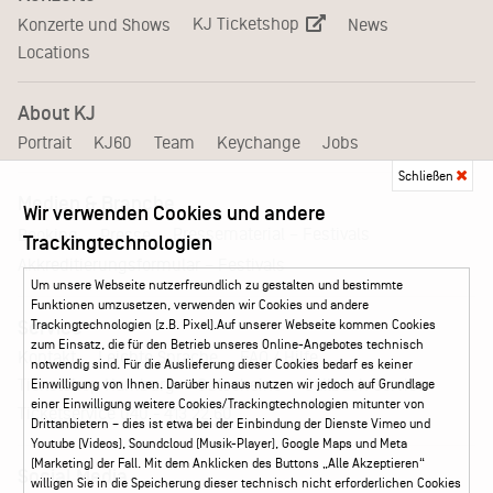
KJ Ticketshop
Konzerte und Shows
News
Locations
About KJ
Portrait
KJ60
Team
Keychange
Jobs
Schließen
Medien & Branche
Wir verwenden Cookies und andere
Pressematerial – Festivals
Booking
Presse
Trackingtechnologien
Akkreditierungsformular – Festivals
Um unsere Webseite nutzerfreundlich zu gestalten und bestimmte
Funktionen umzusetzen, verwenden wir Cookies und andere
Trackingtechnologien (z.B. Pixel).Auf unserer Webseite kommen Cookies
Service
zum Einsatz, die für den Betrieb unseres Online-Angebotes technisch
Kontakt
Leichte Sprache
FAQ / Hilfe
notwendig sind. Für die Auslieferung dieser Cookies bedarf es keiner
Ticketshop Hamburg
Gutscheine
Callback-Service
Einwilligung von Ihnen. Darüber hinaus nutzen wir jedoch auf Grundlage
einer Einwilligung weitere Cookies/Trackingtechnologien mitunter von
Ticketservice
040 - 413 22 60
Drittanbietern – dies ist etwa bei der Einbindung der Dienste Vimeo und
Youtube (Videos), Soundcloud (Musik-Player), Google Maps und Meta
(Marketing) der Fall. Mit dem Anklicken des Buttons „Alle Akzeptieren“
Social Media
willigen Sie in die Speicherung dieser technisch nicht erforderlichen Cookies