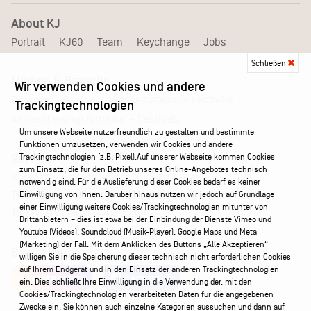
About KJ
Portrait
KJ60
Team
Keychange
Jobs
Schließen
Medien & Branche
Wir verwenden Cookies und andere
Pressematerial – Festivals
Booking
Presse
Trackingtechnologien
Akkreditierungsformular – Festivals
Um unsere Webseite nutzerfreundlich zu gestalten und bestimmte
Funktionen umzusetzen, verwenden wir Cookies und andere
Trackingtechnologien (z.B. Pixel).Auf unserer Webseite kommen Cookies
Service
zum Einsatz, die für den Betrieb unseres Online-Angebotes technisch
Kontakt
Leichte Sprache
FAQ / Hilfe
notwendig sind. Für die Auslieferung dieser Cookies bedarf es keiner
Ticketshop Hamburg
Gutscheine
Callback-Service
Einwilligung von Ihnen. Darüber hinaus nutzen wir jedoch auf Grundlage
einer Einwilligung weitere Cookies/Trackingtechnologien mitunter von
Ticketservice
040 - 413 22 60
Drittanbietern – dies ist etwa bei der Einbindung der Dienste Vimeo und
Youtube (Videos), Soundcloud (Musik-Player), Google Maps und Meta
(Marketing) der Fall. Mit dem Anklicken des Buttons „Alle Akzeptieren“
Social Media
willigen Sie in die Speicherung dieser technisch nicht erforderlichen Cookies
auf Ihrem Endgerät und in den Einsatz der anderen Trackingtechnologien
Instagram
Facebook
ein. Dies schließt Ihre Einwilligung in die Verwendung der, mit den
Cookies/Trackingtechnologien verarbeiteten Daten für die angegebenen
Zwecke ein. Sie können auch einzelne Kategorien aussuchen und dann auf