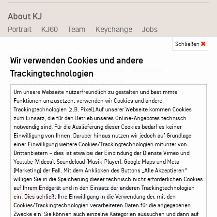
About KJ
Portrait
KJ60
Team
Keychange
Jobs
Schließen
Medien & Branche
Wir verwenden Cookies und andere
Pressematerial – Festivals
Booking
Presse
Trackingtechnologien
Akkreditierungsformular – Festivals
Um unsere Webseite nutzerfreundlich zu gestalten und bestimmte
Funktionen umzusetzen, verwenden wir Cookies und andere
Trackingtechnologien (z.B. Pixel).Auf unserer Webseite kommen Cookies
Service
zum Einsatz, die für den Betrieb unseres Online-Angebotes technisch
Kontakt
Leichte Sprache
FAQ / Hilfe
notwendig sind. Für die Auslieferung dieser Cookies bedarf es keiner
Ticketshop Hamburg
Gutscheine
Callback-Service
Einwilligung von Ihnen. Darüber hinaus nutzen wir jedoch auf Grundlage
einer Einwilligung weitere Cookies/Trackingtechnologien mitunter von
Ticketservice
040 - 413 22 60
Drittanbietern – dies ist etwa bei der Einbindung der Dienste Vimeo und
Youtube (Videos), Soundcloud (Musik-Player), Google Maps und Meta
(Marketing) der Fall. Mit dem Anklicken des Buttons „Alle Akzeptieren“
Social Media
willigen Sie in die Speicherung dieser technisch nicht erforderlichen Cookies
auf Ihrem Endgerät und in den Einsatz der anderen Trackingtechnologien
Instagram
Facebook
ein. Dies schließt Ihre Einwilligung in die Verwendung der, mit den
Cookies/Trackingtechnologien verarbeiteten Daten für die angegebenen
Zwecke ein. Sie können auch einzelne Kategorien aussuchen und dann auf