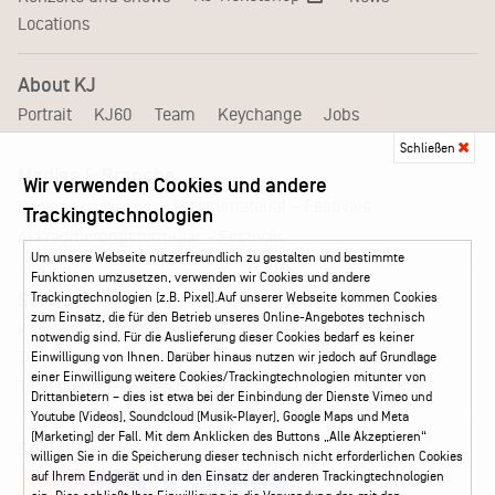
Locations
About KJ
Portrait
KJ60
Team
Keychange
Jobs
Schließen
Medien & Branche
Wir verwenden Cookies und andere
Pressematerial – Festivals
Booking
Presse
Trackingtechnologien
Akkreditierungsformular – Festivals
Um unsere Webseite nutzerfreundlich zu gestalten und bestimmte
Funktionen umzusetzen, verwenden wir Cookies und andere
Trackingtechnologien (z.B. Pixel).Auf unserer Webseite kommen Cookies
Service
zum Einsatz, die für den Betrieb unseres Online-Angebotes technisch
Kontakt
Leichte Sprache
FAQ / Hilfe
notwendig sind. Für die Auslieferung dieser Cookies bedarf es keiner
Ticketshop Hamburg
Gutscheine
Callback-Service
Einwilligung von Ihnen. Darüber hinaus nutzen wir jedoch auf Grundlage
einer Einwilligung weitere Cookies/Trackingtechnologien mitunter von
Ticketservice
040 - 413 22 60
Drittanbietern – dies ist etwa bei der Einbindung der Dienste Vimeo und
Youtube (Videos), Soundcloud (Musik-Player), Google Maps und Meta
(Marketing) der Fall. Mit dem Anklicken des Buttons „Alle Akzeptieren“
Social Media
willigen Sie in die Speicherung dieser technisch nicht erforderlichen Cookies
auf Ihrem Endgerät und in den Einsatz der anderen Trackingtechnologien
Instagram
Facebook