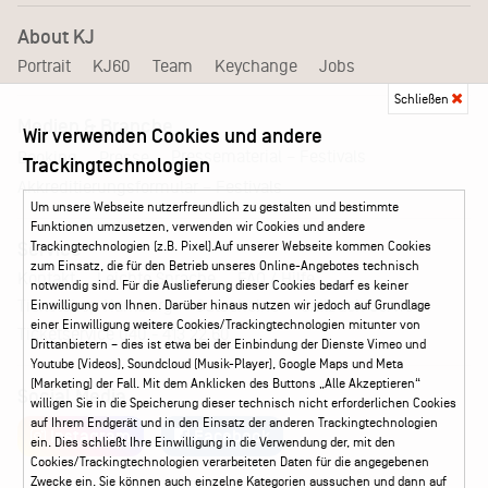
About KJ
Portrait
KJ60
Team
Keychange
Jobs
Schließen
Medien & Branche
Wir verwenden Cookies und andere
Pressematerial – Festivals
Booking
Presse
Trackingtechnologien
Akkreditierungsformular – Festivals
Um unsere Webseite nutzerfreundlich zu gestalten und bestimmte
Funktionen umzusetzen, verwenden wir Cookies und andere
Trackingtechnologien (z.B. Pixel).Auf unserer Webseite kommen Cookies
Service
zum Einsatz, die für den Betrieb unseres Online-Angebotes technisch
Kontakt
Leichte Sprache
FAQ / Hilfe
notwendig sind. Für die Auslieferung dieser Cookies bedarf es keiner
Ticketshop Hamburg
Gutscheine
Callback-Service
Einwilligung von Ihnen. Darüber hinaus nutzen wir jedoch auf Grundlage
einer Einwilligung weitere Cookies/Trackingtechnologien mitunter von
Ticketservice
040 - 413 22 60
Drittanbietern – dies ist etwa bei der Einbindung der Dienste Vimeo und
Youtube (Videos), Soundcloud (Musik-Player), Google Maps und Meta
(Marketing) der Fall. Mit dem Anklicken des Buttons „Alle Akzeptieren“
Social Media
willigen Sie in die Speicherung dieser technisch nicht erforderlichen Cookies
auf Ihrem Endgerät und in den Einsatz der anderen Trackingtechnologien
Instagram
Facebook
ein. Dies schließt Ihre Einwilligung in die Verwendung der, mit den
Cookies/Trackingtechnologien verarbeiteten Daten für die angegebenen
Zwecke ein. Sie können auch einzelne Kategorien aussuchen und dann auf